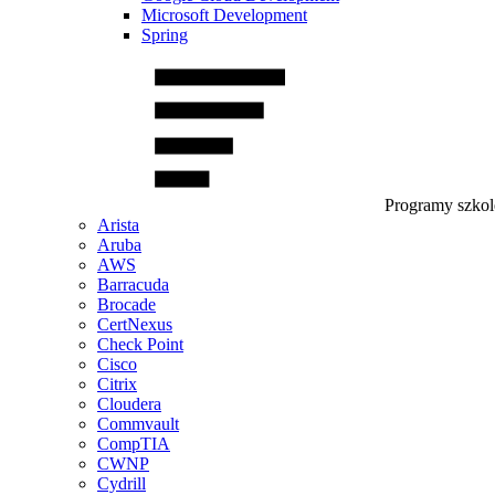
Microsoft Development
Spring
Programy szko
Arista
Aruba
AWS
Barracuda
Brocade
CertNexus
Check Point
Cisco
Citrix
Cloudera
Commvault
CompTIA
CWNP
Cydrill