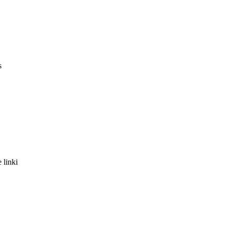
s
 linki