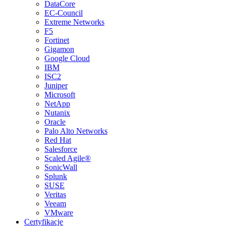
DataCore
EC-Council
Extreme Networks
F5
Fortinet
Gigamon
Google Cloud
IBM
ISC2
Juniper
Microsoft
NetApp
Nutanix
Oracle
Palo Alto Networks
Red Hat
Salesforce
Scaled Agile®
SonicWall
Splunk
SUSE
Veritas
Veeam
VMware
Certyfikacje