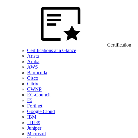
Certification
Certifications at a Glance
Arista
Aruba
AWS
Barracuda
Cisco
Citrix
CWNP
EC-Council
F5
Fortinet
Google Cloud
IBM
ITIL®
Juniper
Microsoft