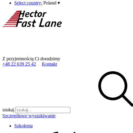
Select country:
Poland
▾
Z przyjemnością Ci doradzimy
+48 22 639 25 42
Kontakt
szukaj
Szczegółowe wyszukiwanie
Szkolenia