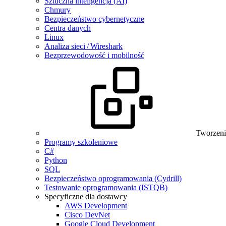
Sztuczna inteligencja (AI)
Chmury
Bezpieczeństwo cybernetyczne
Centra danych
Linux
Analiza sieci / Wireshark
Bezprzewodowość i mobilność
Tworzeni
Programy szkoleniowe
C#
Python
SQL
Bezpieczeństwo oprogramowania (Cydrill)
Testowanie oprogramowania (ISTQB)
Specyficzne dla dostawcy
AWS Development
Cisco DevNet
Google Cloud Development