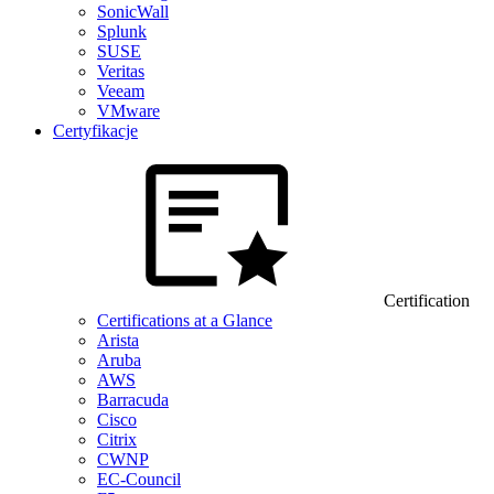
SonicWall
Splunk
SUSE
Veritas
Veeam
VMware
Certyfikacje
Certification
Certifications at a Glance
Arista
Aruba
AWS
Barracuda
Cisco
Citrix
CWNP
EC-Council