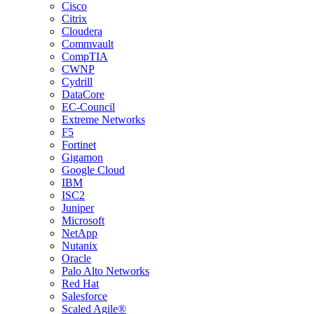
Cisco
Citrix
Cloudera
Commvault
CompTIA
CWNP
Cydrill
DataCore
EC-Council
Extreme Networks
F5
Fortinet
Gigamon
Google Cloud
IBM
ISC2
Juniper
Microsoft
NetApp
Nutanix
Oracle
Palo Alto Networks
Red Hat
Salesforce
Scaled Agile®