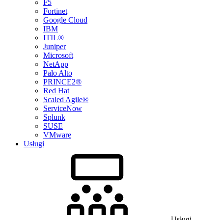
F5
Fortinet
Google Cloud
IBM
ITIL®
Juniper
Microsoft
NetApp
Palo Alto
PRINCE2®
Red Hat
Scaled Agile®
ServiceNow
Splunk
SUSE
VMware
Usługi
Usługi