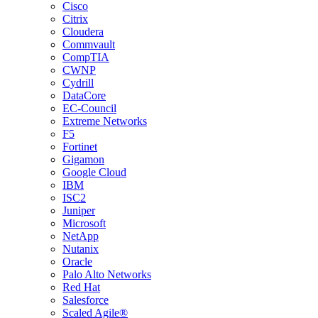
Cisco
Citrix
Cloudera
Commvault
CompTIA
CWNP
Cydrill
DataCore
EC-Council
Extreme Networks
F5
Fortinet
Gigamon
Google Cloud
IBM
ISC2
Juniper
Microsoft
NetApp
Nutanix
Oracle
Palo Alto Networks
Red Hat
Salesforce
Scaled Agile®