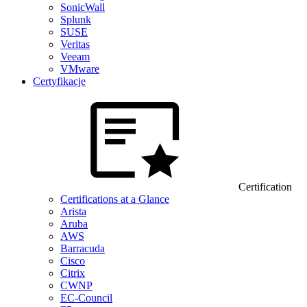
SonicWall
Splunk
SUSE
Veritas
Veeam
VMware
Certyfikacje
Certification
Certifications at a Glance
Arista
Aruba
AWS
Barracuda
Cisco
Citrix
CWNP
EC-Council