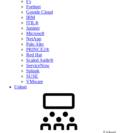
F5
Fortinet
Google Cloud
IBM
ITIL®
Juniper
Microsoft
NetApp
Palo Alto
PRINCE2®
Red Hat
Scaled Agile®
ServiceNow
Splunk
SUSE
VMware
Usługi
Usługi