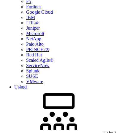
F5
Fortinet
Google Cloud
IBM
ITIL®
Juniper
Microsoft
NetApp
Palo Alto
PRINCE2®
Red Hat
Scaled Agile®
ServiceNow
Splunk
SUSE
VMware
Usługi
Usługi