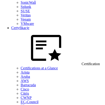
SonicWall
Splunk
SUSE
Veritas
Veeam
VMware
Certyfikacje
Certification
Certifications at a Glance
Arista
Aruba
AWS
Barracuda
Cisco
Citrix
CWNP
EC-Council