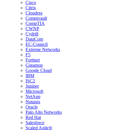
Cisco
Citrix
Cloudera
Commvault
CompTIA
CWNP
Cydrill
DataCore
EC-Council
Extreme Networks
F5
Fortinet
Gigamon
Google Cloud
IBM
ISC2
Juniper
Microsoft
NetApp
Nutanix
Oracle
Palo Alto Networks
Red Hat
Salesforce
Scaled Agile®