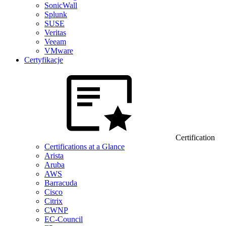
SonicWall
Splunk
SUSE
Veritas
Veeam
VMware
Certyfikacje
Certification
Certifications at a Glance
Arista
Aruba
AWS
Barracuda
Cisco
Citrix
CWNP
EC-Council