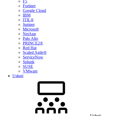
F5
Fortinet
Google Cloud
IBM
ITIL®
Juniper
Microsoft
NetApp
Palo Alto
PRINCE2®
Red Hat
Scaled Agile®
ServiceNow
Splunk
SUSE
VMware
Usługi
Usługi