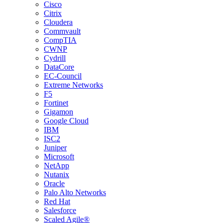
Cisco
Citrix
Cloudera
Commvault
CompTIA
CWNP
Cydrill
DataCore
EC-Council
Extreme Networks
F5
Fortinet
Gigamon
Google Cloud
IBM
ISC2
Juniper
Microsoft
NetApp
Nutanix
Oracle
Palo Alto Networks
Red Hat
Salesforce
Scaled Agile®