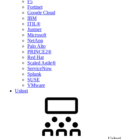
F5
Fortinet
Google Cloud
IBM
ITIL®
Juniper
Microsoft
NetApp
Palo Alto
PRINCE2®
Red Hat
Scaled Agile®
ServiceNow
Splunk
SUSE
VMware
Usługi
Usługi