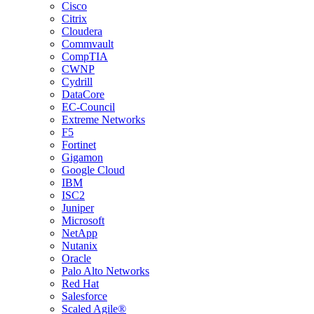
Cisco
Citrix
Cloudera
Commvault
CompTIA
CWNP
Cydrill
DataCore
EC-Council
Extreme Networks
F5
Fortinet
Gigamon
Google Cloud
IBM
ISC2
Juniper
Microsoft
NetApp
Nutanix
Oracle
Palo Alto Networks
Red Hat
Salesforce
Scaled Agile®