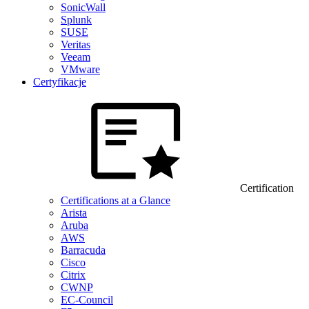
SonicWall
Splunk
SUSE
Veritas
Veeam
VMware
Certyfikacje
Certification
Certifications at a Glance
Arista
Aruba
AWS
Barracuda
Cisco
Citrix
CWNP
EC-Council