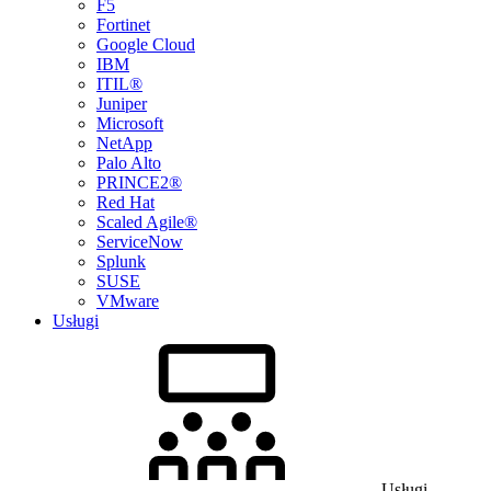
F5
Fortinet
Google Cloud
IBM
ITIL®
Juniper
Microsoft
NetApp
Palo Alto
PRINCE2®
Red Hat
Scaled Agile®
ServiceNow
Splunk
SUSE
VMware
Usługi
Usługi