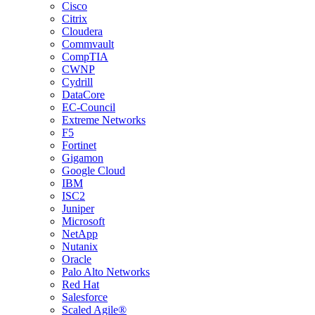
Cisco
Citrix
Cloudera
Commvault
CompTIA
CWNP
Cydrill
DataCore
EC-Council
Extreme Networks
F5
Fortinet
Gigamon
Google Cloud
IBM
ISC2
Juniper
Microsoft
NetApp
Nutanix
Oracle
Palo Alto Networks
Red Hat
Salesforce
Scaled Agile®