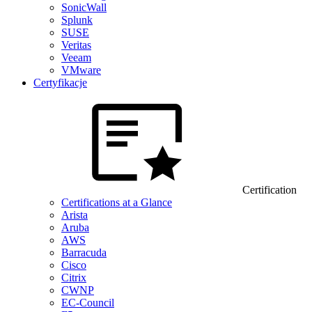
SonicWall
Splunk
SUSE
Veritas
Veeam
VMware
Certyfikacje
Certification
Certifications at a Glance
Arista
Aruba
AWS
Barracuda
Cisco
Citrix
CWNP
EC-Council