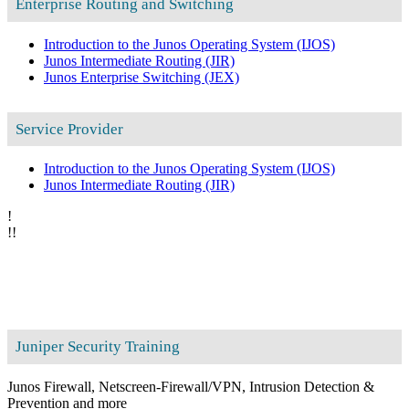
Enterprise Routing and Switching
Introduction to the Junos Operating System
(IJOS)
Junos Intermediate Routing
(JIR)
Junos Enterprise Switching
(JEX)
Service Provider
Introduction to the Junos Operating System
(IJOS)
Junos Intermediate Routing
(JIR)
!
!
!
Juniper Security Training
Junos Firewall, Netscreen-Firewall/VPN, Intrusion Detection &
Prevention and more