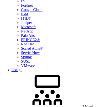
F5
Fortinet
Google Cloud
IBM
ITIL®
Juniper
Microsoft
NetApp
Palo Alto
PRINCE2®
Red Hat
Scaled Agile®
ServiceNow
Splunk
SUSE
VMware
Usługi
Usługi