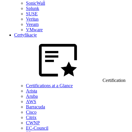
SonicWall
Splunk
SUSE
Veritas
Veeam
VMware
Certyfikacje
Certification
Certifications at a Glance
Arista
Aruba
AWS
Barracuda
Cisco
Citrix
CWNP
EC-Council