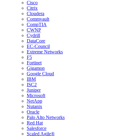
Cisco
Citrix
Cloudera
Commvault
CompTIA
CWNP
Cydrill
DataCore
EC-Council
Extreme Networks
F5
Fortinet
Gigamon
Google Cloud
IBM
ISC2
Juniper
Microsoft
NetApp
Nutanix
Oracle
Palo Alto Networks
Red Hat
Salesforce
Scaled Agile®