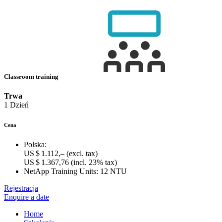
Classroom training
Trwa
1 Dzień
Cena
Polska:
US $ 1.112,–
(excl. tax)
US $ 1.367,76
(incl. 23% tax)
NetApp Training Units:
12 NTU
Rejestracja
Enquire a date
Home