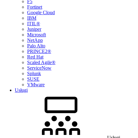
F5
Fortinet
Google Cloud
IBM
ITIL®
Juniper
Microsoft
NetApp
Palo Alto
PRINCE2®
Red Hat
Scaled Agile®
ServiceNow
Splunk
SUSE
VMware
Usługi
Usługi