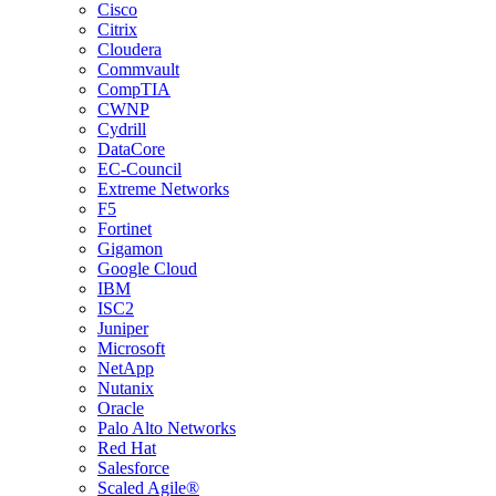
Cisco
Citrix
Cloudera
Commvault
CompTIA
CWNP
Cydrill
DataCore
EC-Council
Extreme Networks
F5
Fortinet
Gigamon
Google Cloud
IBM
ISC2
Juniper
Microsoft
NetApp
Nutanix
Oracle
Palo Alto Networks
Red Hat
Salesforce
Scaled Agile®