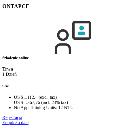
ONTAPCF
Szkolenie online
Trwa
1 Dzień
Cena
US $ 1.112,–
(excl. tax)
US $ 1.367,76
(incl. 23% tax)
NetApp Training Units:
12 NTU
Rejestracja
Enquire a date