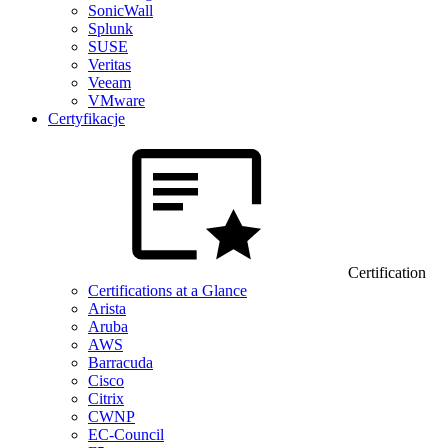
SonicWall
Splunk
SUSE
Veritas
Veeam
VMware
Certyfikacje
Certification
Certifications at a Glance
Arista
Aruba
AWS
Barracuda
Cisco
Citrix
CWNP
EC-Council