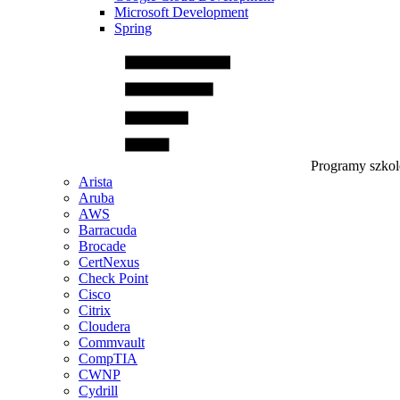
Microsoft Development
Spring
Programy szko
Arista
Aruba
AWS
Barracuda
Brocade
CertNexus
Check Point
Cisco
Citrix
Cloudera
Commvault
CompTIA
CWNP
Cydrill