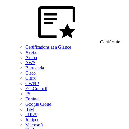
Certification
Certifications at a Glance
Arista
Aruba
AWS
Barracuda
Cisco
Citrix
CWNP
EC-Council
F5
Fortinet
Google Cloud
IBM
ITIL®
Juniper
Microsoft