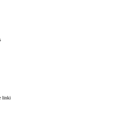
s
 linki