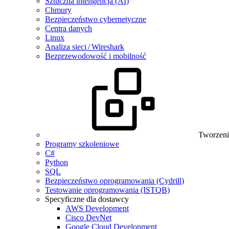
Sztuczna inteligencja (AI)
Chmury
Bezpieczeństwo cybernetyczne
Centra danych
Linux
Analiza sieci / Wireshark
Bezprzewodowość i mobilność
Tworzeni
Programy szkoleniowe
C#
Python
SQL
Bezpieczeństwo oprogramowania (Cydrill)
Testowanie oprogramowania (ISTQB)
Specyficzne dla dostawcy
AWS Development
Cisco DevNet
Google Cloud Development