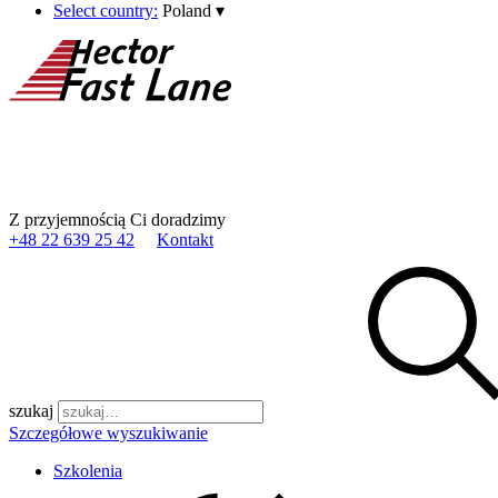
Select country:
Poland
▾
Z przyjemnością Ci doradzimy
+48 22 639 25 42
Kontakt
szukaj
Szczegółowe wyszukiwanie
Szkolenia