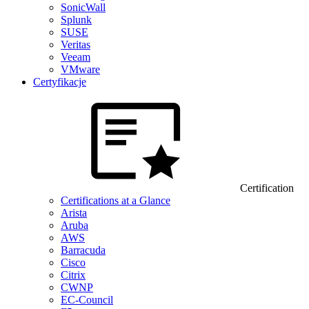
SonicWall
Splunk
SUSE
Veritas
Veeam
VMware
Certyfikacje
Certification
Certifications at a Glance
Arista
Aruba
AWS
Barracuda
Cisco
Citrix
CWNP
EC-Council