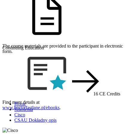
The course materials are provided to the participant in electronic
Continuing Education
form.
16 CE Credits
Find more details at
Home
www.hectorfastlane.pl/ebooks
.
Szkolenia
Cisco
CSAU Dokładny opis