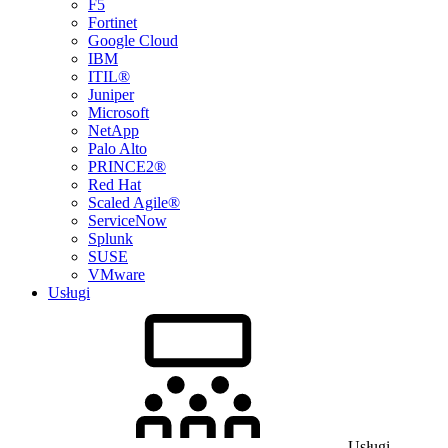
F5
Fortinet
Google Cloud
IBM
ITIL®
Juniper
Microsoft
NetApp
Palo Alto
PRINCE2®
Red Hat
Scaled Agile®
ServiceNow
Splunk
SUSE
VMware
Usługi
Usługi