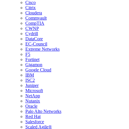
Cisco
Citrix
Cloudera
Commvault
CompTIA
CWNP
Cydrill
DataCore
EC-Council
Extreme Networks
F5
Fortinet
Gigamon
Google Cloud
IBM
ISC2
Juniper
Microsoft
NetApp
Nutanix
Oracle
Palo Alto Networks
Red Hat
Salesforce
Scaled Agile®