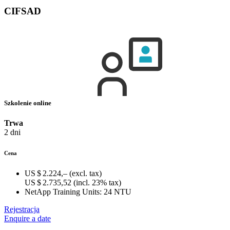
CIFSAD
Szkolenie online
Trwa
2 dni
Cena
US $ 2.224,–
(excl. tax)
US $ 2.735,52
(incl. 23% tax)
NetApp Training Units:
24 NTU
Rejestracja
Enquire a date