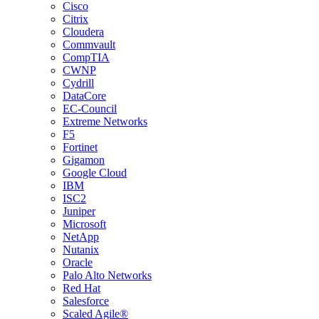
Cisco
Citrix
Cloudera
Commvault
CompTIA
CWNP
Cydrill
DataCore
EC-Council
Extreme Networks
F5
Fortinet
Gigamon
Google Cloud
IBM
ISC2
Juniper
Microsoft
NetApp
Nutanix
Oracle
Palo Alto Networks
Red Hat
Salesforce
Scaled Agile®