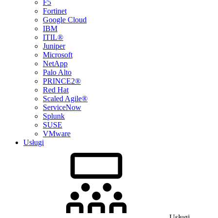
F5
Fortinet
Google Cloud
IBM
ITIL®
Juniper
Microsoft
NetApp
Palo Alto
PRINCE2®
Red Hat
Scaled Agile®
ServiceNow
Splunk
SUSE
VMware
Usługi
Usługi