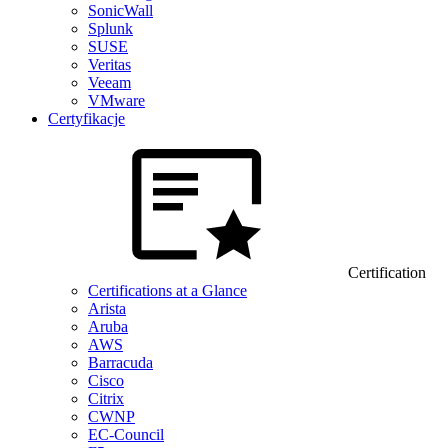
SonicWall
Splunk
SUSE
Veritas
Veeam
VMware
Certyfikacje
Certification
Certifications at a Glance
Arista
Aruba
AWS
Barracuda
Cisco
Citrix
CWNP
EC-Council