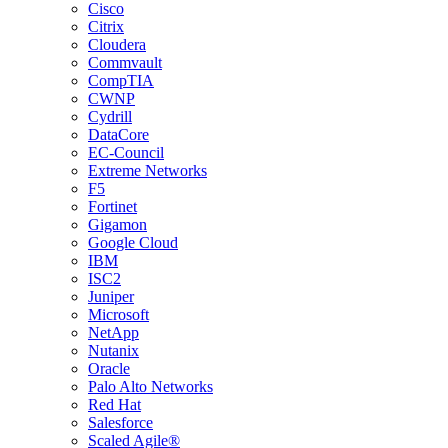
Cisco
Citrix
Cloudera
Commvault
CompTIA
CWNP
Cydrill
DataCore
EC-Council
Extreme Networks
F5
Fortinet
Gigamon
Google Cloud
IBM
ISC2
Juniper
Microsoft
NetApp
Nutanix
Oracle
Palo Alto Networks
Red Hat
Salesforce
Scaled Agile®