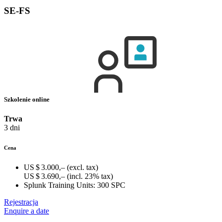
SE-FS
Szkolenie online
Trwa
3 dni
Cena
US $ 3.000,–
(excl. tax)
US $ 3.690,–
(incl. 23% tax)
Splunk Training Units:
300 SPC
Rejestracja
Enquire a date