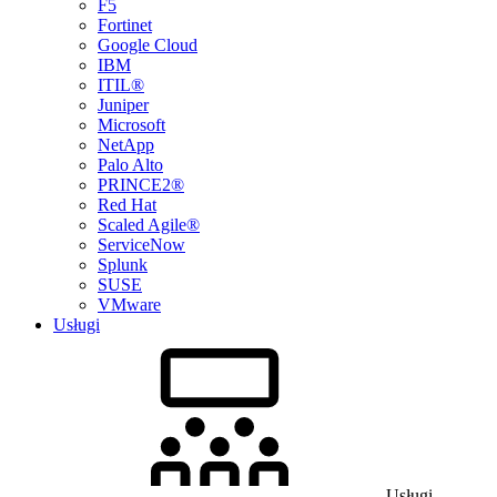
F5
Fortinet
Google Cloud
IBM
ITIL®
Juniper
Microsoft
NetApp
Palo Alto
PRINCE2®
Red Hat
Scaled Agile®
ServiceNow
Splunk
SUSE
VMware
Usługi
Usługi