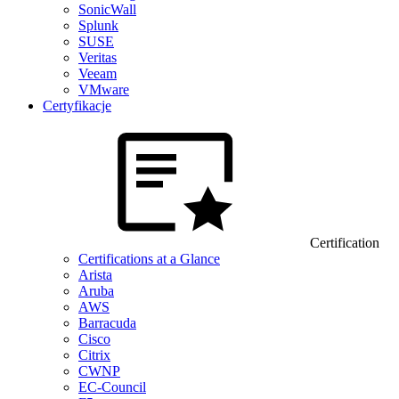
SonicWall
Splunk
SUSE
Veritas
Veeam
VMware
Certyfikacje
Certification
Certifications at a Glance
Arista
Aruba
AWS
Barracuda
Cisco
Citrix
CWNP
EC-Council