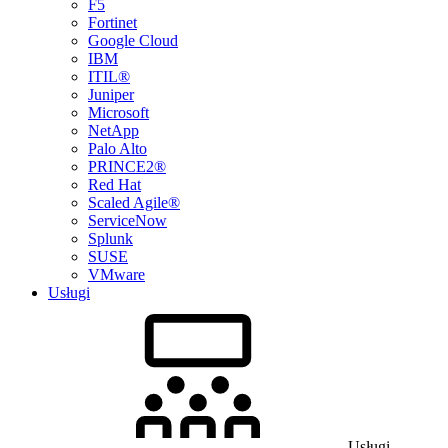
F5
Fortinet
Google Cloud
IBM
ITIL®
Juniper
Microsoft
NetApp
Palo Alto
PRINCE2®
Red Hat
Scaled Agile®
ServiceNow
Splunk
SUSE
VMware
Usługi
Usługi