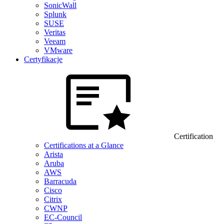
SonicWall
Splunk
SUSE
Veritas
Veeam
VMware
Certyfikacje
Certification
Certifications at a Glance
Arista
Aruba
AWS
Barracuda
Cisco
Citrix
CWNP
EC-Council