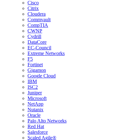
Cisco
Citrix
Cloudera
Commvault
CompTIA
CWNP
Cydrill
DataCore
EC-Council
Extreme Networks
F5
Fortinet
Gigamon
Google Cloud
IBM
ISC2
Juniper
Microsoft
NetApp
Nutanix
Oracle
Palo Alto Networks
Red Hat
Salesforce
Scaled Agile®