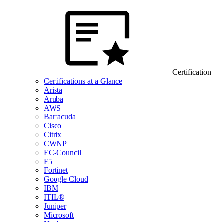
Certification
Certifications at a Glance
Arista
Aruba
AWS
Barracuda
Cisco
Citrix
CWNP
EC-Council
F5
Fortinet
Google Cloud
IBM
ITIL®
Juniper
Microsoft