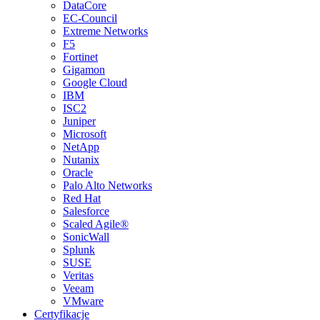
DataCore
EC-Council
Extreme Networks
F5
Fortinet
Gigamon
Google Cloud
IBM
ISC2
Juniper
Microsoft
NetApp
Nutanix
Oracle
Palo Alto Networks
Red Hat
Salesforce
Scaled Agile®
SonicWall
Splunk
SUSE
Veritas
Veeam
VMware
Certyfikacje