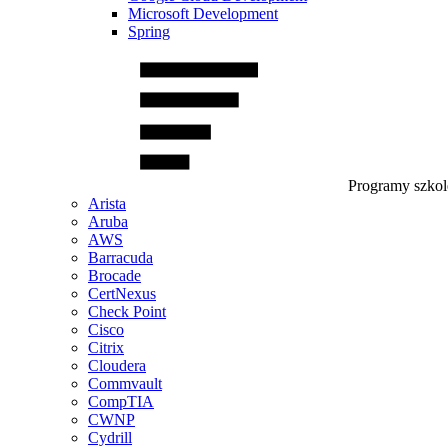
Microsoft Development
Spring
Programy szko
Arista
Aruba
AWS
Barracuda
Brocade
CertNexus
Check Point
Cisco
Citrix
Cloudera
Commvault
CompTIA
CWNP
Cydrill