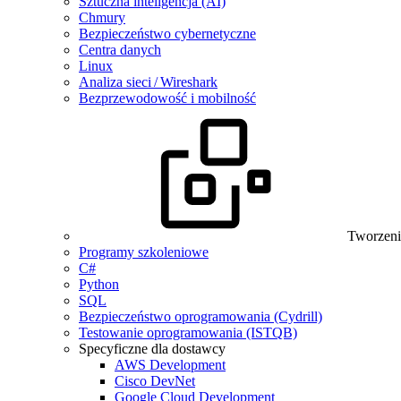
Sztuczna inteligencja (AI)
Chmury
Bezpieczeństwo cybernetyczne
Centra danych
Linux
Analiza sieci / Wireshark
Bezprzewodowość i mobilność
Tworzeni
Programy szkoleniowe
C#
Python
SQL
Bezpieczeństwo oprogramowania (Cydrill)
Testowanie oprogramowania (ISTQB)
Specyficzne dla dostawcy
AWS Development
Cisco DevNet
Google Cloud Development