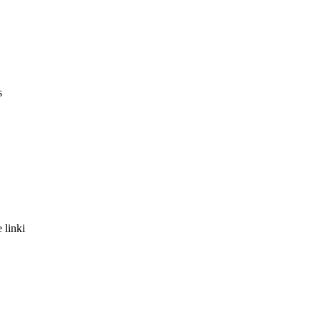
s
 linki