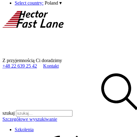
Select country:
Poland
▾
Z przyjemnością Ci doradzimy
+48 22 639 25 42
Kontakt
szukaj
Szczegółowe wyszukiwanie
Szkolenia