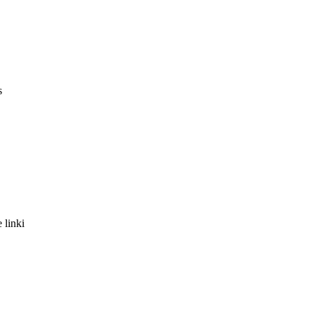
s
 linki