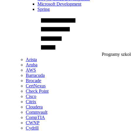
Microsoft Development
Spring
Programy szko
Arista
Aruba
AWS
Barracuda
Brocade
CertNexus
Check Point
Cisco
Citrix
Cloudera
Commvault
CompTIA
CWNP
Cydrill