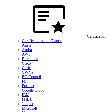
Certification
Certifications at a Glance
Arista
Aruba
AWS
Barracuda
Cisco
Citrix
CWNP
EC-Council
F5
Fortinet
Google Cloud
IBM
ITIL®
Juniper
Microsoft