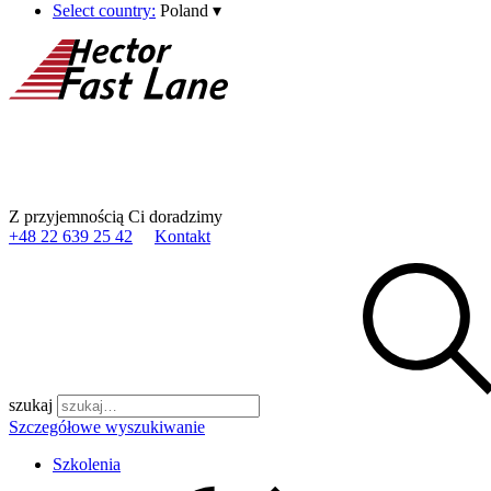
Select country:
Poland
▾
Z przyjemnością Ci doradzimy
+48 22 639 25 42
Kontakt
szukaj
Szczegółowe wyszukiwanie
Szkolenia