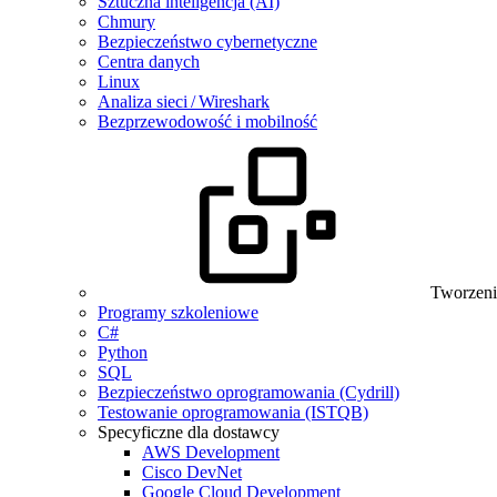
Sztuczna inteligencja (AI)
Chmury
Bezpieczeństwo cybernetyczne
Centra danych
Linux
Analiza sieci / Wireshark
Bezprzewodowość i mobilność
Tworzeni
Programy szkoleniowe
C#
Python
SQL
Bezpieczeństwo oprogramowania (Cydrill)
Testowanie oprogramowania (ISTQB)
Specyficzne dla dostawcy
AWS Development
Cisco DevNet
Google Cloud Development