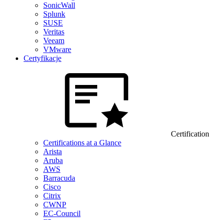
SonicWall
Splunk
SUSE
Veritas
Veeam
VMware
Certyfikacje
Certification
Certifications at a Glance
Arista
Aruba
AWS
Barracuda
Cisco
Citrix
CWNP
EC-Council