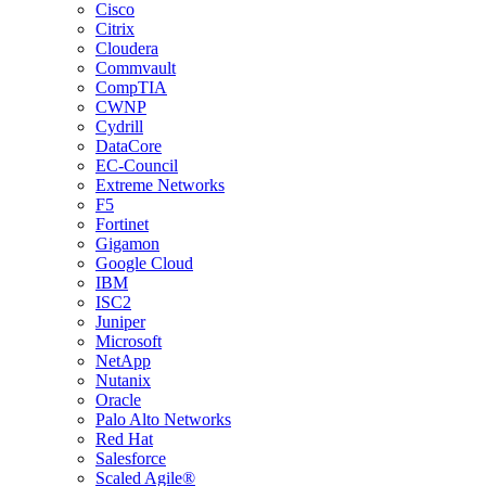
Cisco
Citrix
Cloudera
Commvault
CompTIA
CWNP
Cydrill
DataCore
EC-Council
Extreme Networks
F5
Fortinet
Gigamon
Google Cloud
IBM
ISC2
Juniper
Microsoft
NetApp
Nutanix
Oracle
Palo Alto Networks
Red Hat
Salesforce
Scaled Agile®