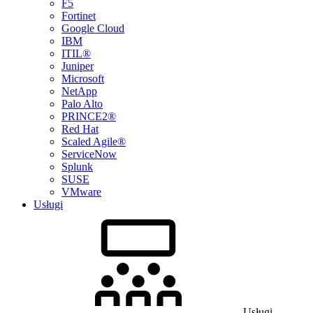
F5
Fortinet
Google Cloud
IBM
ITIL®
Juniper
Microsoft
NetApp
Palo Alto
PRINCE2®
Red Hat
Scaled Agile®
ServiceNow
Splunk
SUSE
VMware
Usługi
Usługi