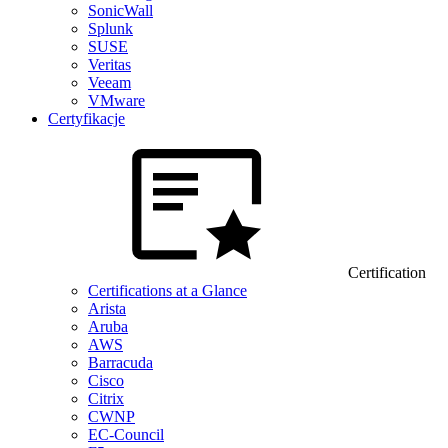
SonicWall
Splunk
SUSE
Veritas
Veeam
VMware
Certyfikacje
Certification
Certifications at a Glance
Arista
Aruba
AWS
Barracuda
Cisco
Citrix
CWNP
EC-Council