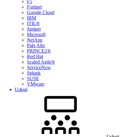
F5
Fortinet
Google Cloud
IBM
ITIL®
Juniper
Microsoft
NetApp
Palo Alto
PRINCE2®
Red Hat
Scaled Agile®
ServiceNow
Splunk
SUSE
VMware
Usługi
Usługi