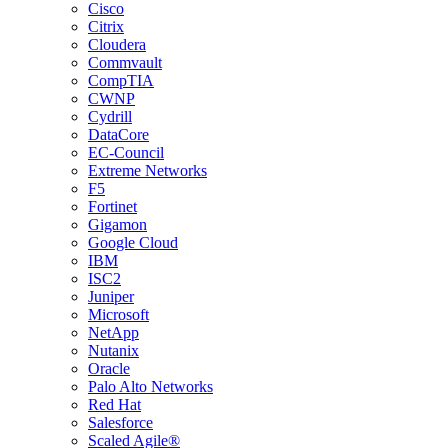
Cisco
Citrix
Cloudera
Commvault
CompTIA
CWNP
Cydrill
DataCore
EC-Council
Extreme Networks
F5
Fortinet
Gigamon
Google Cloud
IBM
ISC2
Juniper
Microsoft
NetApp
Nutanix
Oracle
Palo Alto Networks
Red Hat
Salesforce
Scaled Agile®