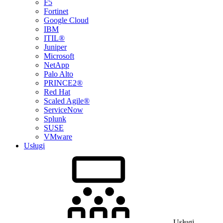
F5
Fortinet
Google Cloud
IBM
ITIL®
Juniper
Microsoft
NetApp
Palo Alto
PRINCE2®
Red Hat
Scaled Agile®
ServiceNow
Splunk
SUSE
VMware
Usługi
Usługi