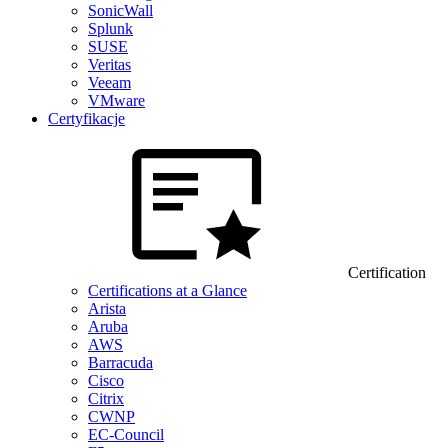
SonicWall
Splunk
SUSE
Veritas
Veeam
VMware
Certyfikacje
Certification
Certifications at a Glance
Arista
Aruba
AWS
Barracuda
Cisco
Citrix
CWNP
EC-Council