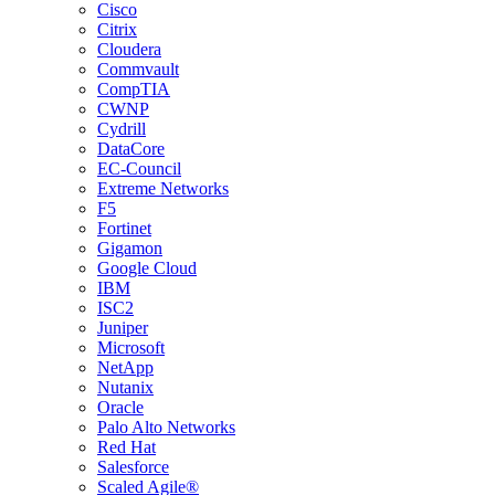
Cisco
Citrix
Cloudera
Commvault
CompTIA
CWNP
Cydrill
DataCore
EC-Council
Extreme Networks
F5
Fortinet
Gigamon
Google Cloud
IBM
ISC2
Juniper
Microsoft
NetApp
Nutanix
Oracle
Palo Alto Networks
Red Hat
Salesforce
Scaled Agile®