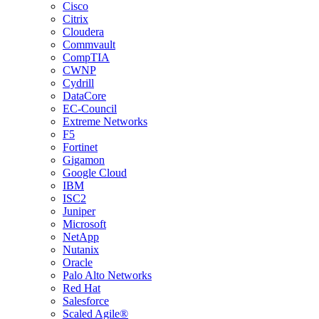
Cisco
Citrix
Cloudera
Commvault
CompTIA
CWNP
Cydrill
DataCore
EC-Council
Extreme Networks
F5
Fortinet
Gigamon
Google Cloud
IBM
ISC2
Juniper
Microsoft
NetApp
Nutanix
Oracle
Palo Alto Networks
Red Hat
Salesforce
Scaled Agile®