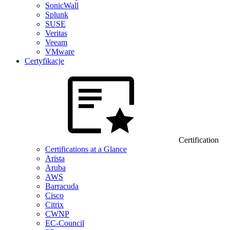
SonicWall
Splunk
SUSE
Veritas
Veeam
VMware
Certyfikacje
Certification
Certifications at a Glance
Arista
Aruba
AWS
Barracuda
Cisco
Citrix
CWNP
EC-Council