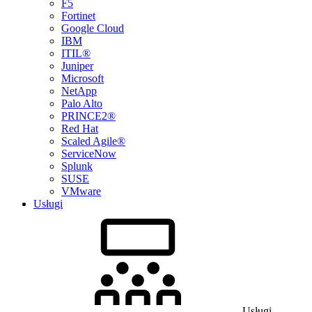
F5
Fortinet
Google Cloud
IBM
ITIL®
Juniper
Microsoft
NetApp
Palo Alto
PRINCE2®
Red Hat
Scaled Agile®
ServiceNow
Splunk
SUSE
VMware
Usługi
Usługi