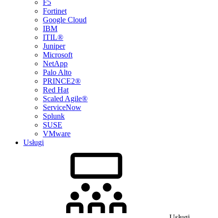
F5
Fortinet
Google Cloud
IBM
ITIL®
Juniper
Microsoft
NetApp
Palo Alto
PRINCE2®
Red Hat
Scaled Agile®
ServiceNow
Splunk
SUSE
VMware
Usługi
Usługi