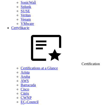
SonicWall
Splunk
SUSE
Veritas
Veeam
VMware
Certyfikacje
Certification
Certifications at a Glance
Arista
Aruba
AWS
Barracuda
Cisco
Citrix
CWNP
EC-Council