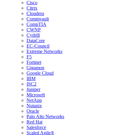
Cisco
Citrix
Cloudera
Commvault
CompTIA
CWNP
Cydrill
DataCore
EC-Council
Extreme Networks
F5
Fortinet
Gigamon
Google Cloud
IBM
ISC2
Juniper
Microsoft
NetApp
Nutanix
Oracle
Palo Alto Networks
Red Hat
Salesforce
Scaled Agile®