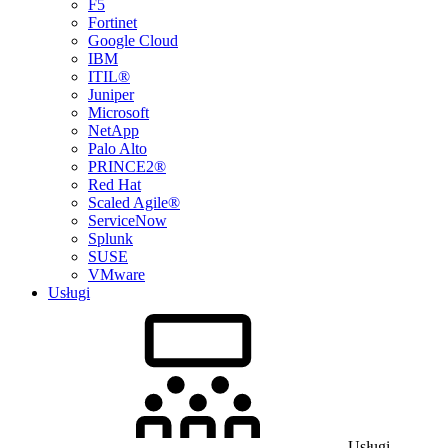
F5
Fortinet
Google Cloud
IBM
ITIL®
Juniper
Microsoft
NetApp
Palo Alto
PRINCE2®
Red Hat
Scaled Agile®
ServiceNow
Splunk
SUSE
VMware
Usługi
Usługi