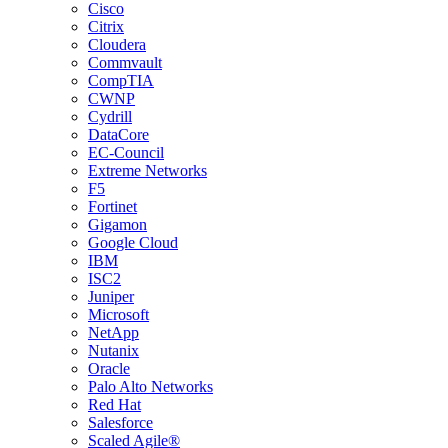
Cisco
Citrix
Cloudera
Commvault
CompTIA
CWNP
Cydrill
DataCore
EC-Council
Extreme Networks
F5
Fortinet
Gigamon
Google Cloud
IBM
ISC2
Juniper
Microsoft
NetApp
Nutanix
Oracle
Palo Alto Networks
Red Hat
Salesforce
Scaled Agile®