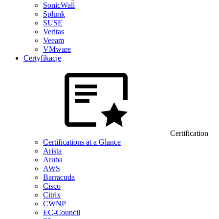
SonicWall
Splunk
SUSE
Veritas
Veeam
VMware
Certyfikacje
Certification
Certifications at a Glance
Arista
Aruba
AWS
Barracuda
Cisco
Citrix
CWNP
EC-Council