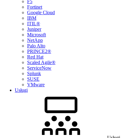
F5
Fortinet
Google Cloud
IBM
ITIL®
Juniper
Microsoft
NetApp
Palo Alto
PRINCE2®
Red Hat
Scaled Agile®
ServiceNow
Splunk
SUSE
VMware
Usługi
Usługi