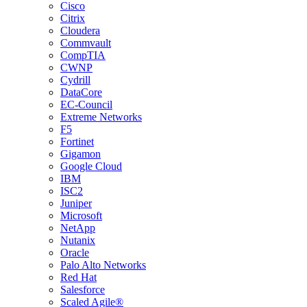
Cisco
Citrix
Cloudera
Commvault
CompTIA
CWNP
Cydrill
DataCore
EC-Council
Extreme Networks
F5
Fortinet
Gigamon
Google Cloud
IBM
ISC2
Juniper
Microsoft
NetApp
Nutanix
Oracle
Palo Alto Networks
Red Hat
Salesforce
Scaled Agile®