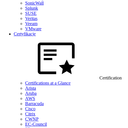
SonicWall
Splunk
SUSE
Veritas
Veeam
VMware
Certyfikacje
Certification
Certifications at a Glance
Arista
Aruba
AWS
Barracuda
Cisco
Citrix
CWNP
EC-Council