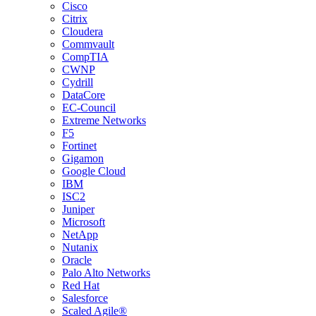
Cisco
Citrix
Cloudera
Commvault
CompTIA
CWNP
Cydrill
DataCore
EC-Council
Extreme Networks
F5
Fortinet
Gigamon
Google Cloud
IBM
ISC2
Juniper
Microsoft
NetApp
Nutanix
Oracle
Palo Alto Networks
Red Hat
Salesforce
Scaled Agile®