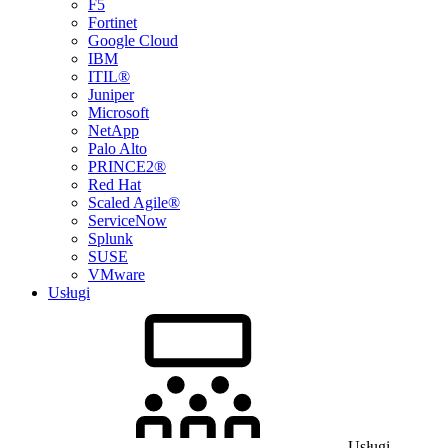
F5
Fortinet
Google Cloud
IBM
ITIL®
Juniper
Microsoft
NetApp
Palo Alto
PRINCE2®
Red Hat
Scaled Agile®
ServiceNow
Splunk
SUSE
VMware
Usługi
Usługi