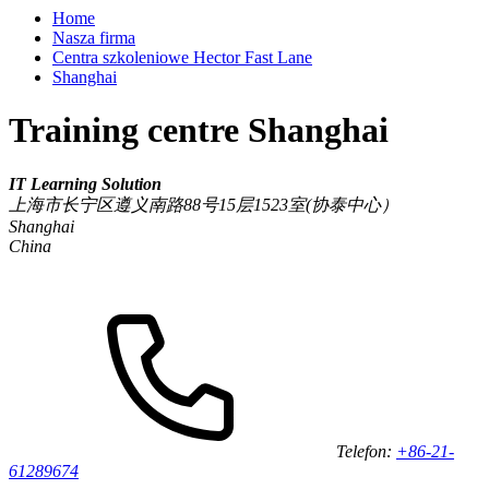
Home
Nasza firma
Centra szkoleniowe Hector Fast Lane
Shanghai
Training centre Shanghai
IT Learning Solution
上海市长宁区遵义南路88号15层1523室(协泰中心）
Shanghai
China
Telefon:
+86-21-
61289674