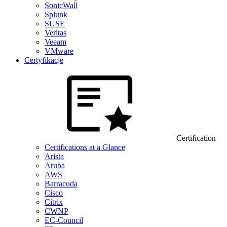
SonicWall
Splunk
SUSE
Veritas
Veeam
VMware
Certyfikacje
Certification
Certifications at a Glance
Arista
Aruba
AWS
Barracuda
Cisco
Citrix
CWNP
EC-Council