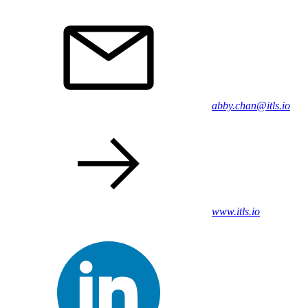
abby.chan@itls.io
www.itls.io