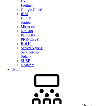
F5
Fortinet
Google Cloud
IBM
ITIL®
Juniper
Microsoft
NetApp
Palo Alto
PRINCE2®
Red Hat
Scaled Agile®
ServiceNow
Splunk
SUSE
VMware
Usługi
Usługi