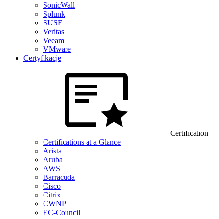
SonicWall
Splunk
SUSE
Veritas
Veeam
VMware
Certyfikacje
Certification
Certifications at a Glance
Arista
Aruba
AWS
Barracuda
Cisco
Citrix
CWNP
EC-Council