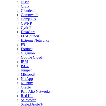
Cisco
Citrix
Cloudera
Commvault
CompTIA
CWNP
Cydrill
DataCore
EC-Council
Extreme Networks
F5
Fortinet
Gigamon
Google Cloud
IBM
ISC2
Juniper
Microsoft
NetApp
Nutanix
Oracle
Palo Alto Networks
Red Hat
Salesforce
Scaled Agile®