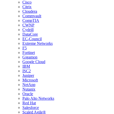
Cisco
Citrix
Cloudera
Commvault
CompTIA
CWNP
Cydrill
DataCore
EC-Council
Extreme Networks
F5
Fortinet
Gigamon
Google Cloud
IBM
ISC2
Juniper
Microsoft
NetApp
Nutanix
Oracle
Palo Alto Networks
Red Hat
Salesforce
Scaled Agile®