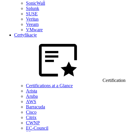
SonicWall
Splunk
SUSE
Veritas
Veeam
VMware
Certyfikacje
Certification
Certifications at a Glance
Arista
Aruba
AWS
Barracuda
Cisco
Citrix
CWNP
EC-Council