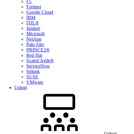
F5
Fortinet
Google Cloud
IBM
ITIL®
Juniper
Microsoft
NetApp
Palo Alto
PRINCE2®
Red Hat
Scaled Agile®
ServiceNow
Splunk
SUSE
VMware
Usługi
Usługi