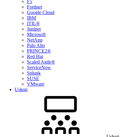
F5
Fortinet
Google Cloud
IBM
ITIL®
Juniper
Microsoft
NetApp
Palo Alto
PRINCE2®
Red Hat
Scaled Agile®
ServiceNow
Splunk
SUSE
VMware
Usługi
Usługi