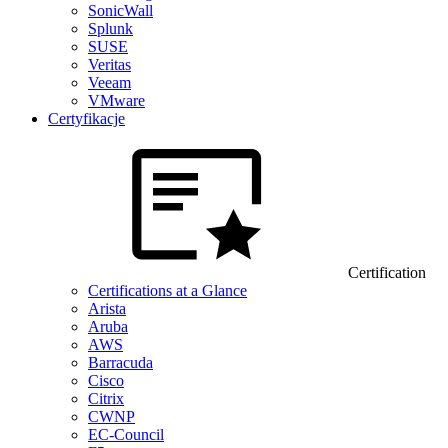
SonicWall
Splunk
SUSE
Veritas
Veeam
VMware
Certyfikacje
Certification
Certifications at a Glance
Arista
Aruba
AWS
Barracuda
Cisco
Citrix
CWNP
EC-Council