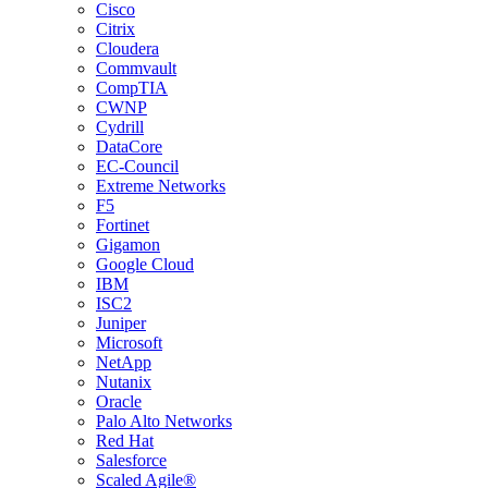
Cisco
Citrix
Cloudera
Commvault
CompTIA
CWNP
Cydrill
DataCore
EC-Council
Extreme Networks
F5
Fortinet
Gigamon
Google Cloud
IBM
ISC2
Juniper
Microsoft
NetApp
Nutanix
Oracle
Palo Alto Networks
Red Hat
Salesforce
Scaled Agile®