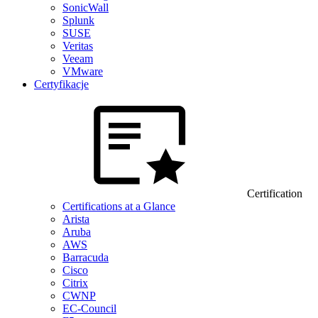
SonicWall
Splunk
SUSE
Veritas
Veeam
VMware
Certyfikacje
Certification
Certifications at a Glance
Arista
Aruba
AWS
Barracuda
Cisco
Citrix
CWNP
EC-Council