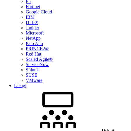
F5
Fortinet
Google Cloud
IBM
ITIL®
Juniper
Microsoft
NetApp
Palo Alto
PRINCE2®
Red Hat
Scaled Agile®
ServiceNow
Splunk
SUSE
VMware
Usługi
Usługi