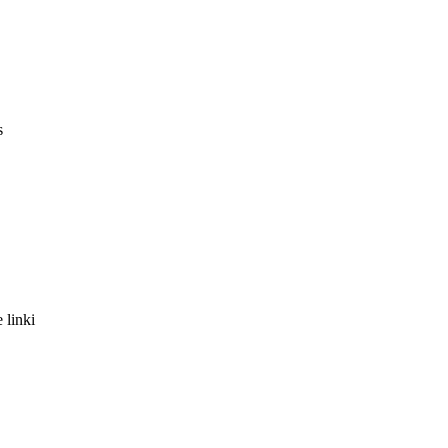
s
 linki