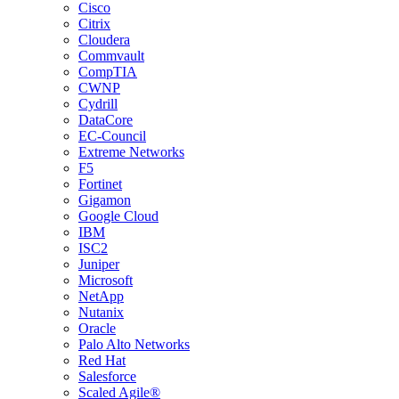
Cisco
Citrix
Cloudera
Commvault
CompTIA
CWNP
Cydrill
DataCore
EC-Council
Extreme Networks
F5
Fortinet
Gigamon
Google Cloud
IBM
ISC2
Juniper
Microsoft
NetApp
Nutanix
Oracle
Palo Alto Networks
Red Hat
Salesforce
Scaled Agile®