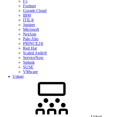
F5
Fortinet
Google Cloud
IBM
ITIL®
Juniper
Microsoft
NetApp
Palo Alto
PRINCE2®
Red Hat
Scaled Agile®
ServiceNow
Splunk
SUSE
VMware
Usługi
Usługi