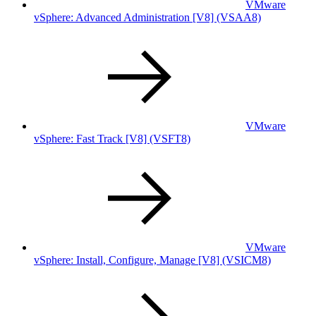
VMware
vSphere: Advanced Administration [V8]
(VSAA8)
VMware
vSphere: Fast Track [V8]
(VSFT8)
VMware
vSphere: Install, Configure, Manage [V8]
(VSICM8)