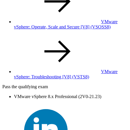
VMware
vSphere: Operate, Scale and Secure [V8]
(VSOSS8)
VMware
vSphere: Troubleshooting [V8]
(VSTS8)
Pass the qualifying exam
VMware vSphere 8.x Professional (2V0-21.23)