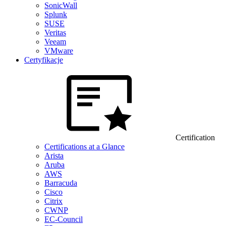
SonicWall
Splunk
SUSE
Veritas
Veeam
VMware
Certyfikacje
Certification
Certifications at a Glance
Arista
Aruba
AWS
Barracuda
Cisco
Citrix
CWNP
EC-Council