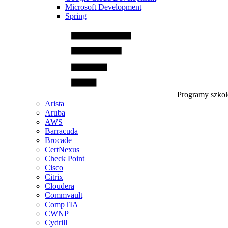
Microsoft Development
Spring
Programy szko
Arista
Aruba
AWS
Barracuda
Brocade
CertNexus
Check Point
Cisco
Citrix
Cloudera
Commvault
CompTIA
CWNP
Cydrill