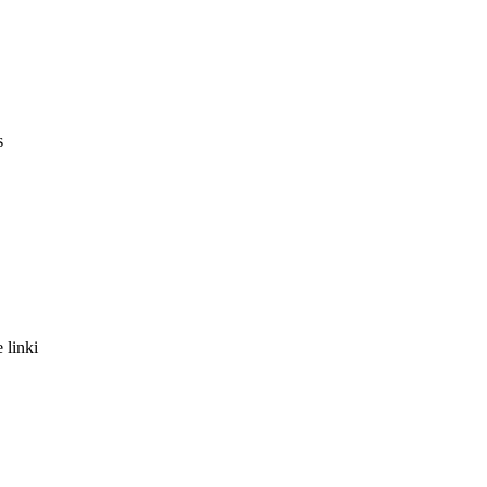
s
 linki