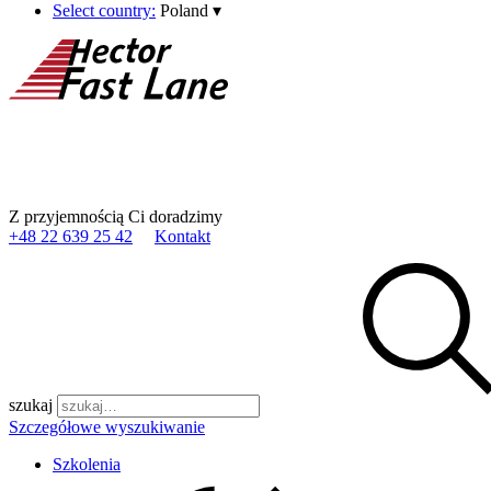
Select country:
Poland
▾
Z przyjemnością Ci doradzimy
+48 22 639 25 42
Kontakt
szukaj
Szczegółowe wyszukiwanie
Szkolenia