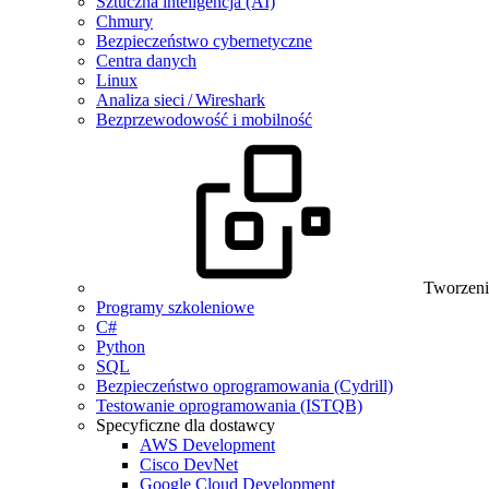
Sztuczna inteligencja (AI)
Chmury
Bezpieczeństwo cybernetyczne
Centra danych
Linux
Analiza sieci / Wireshark
Bezprzewodowość i mobilność
Tworzeni
Programy szkoleniowe
C#
Python
SQL
Bezpieczeństwo oprogramowania (Cydrill)
Testowanie oprogramowania (ISTQB)
Specyficzne dla dostawcy
AWS Development
Cisco DevNet
Google Cloud Development