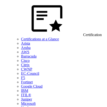
Certification
Certifications at a Glance
Arista
Aruba
AWS
Barracuda
Cisco
Citrix
CWNP
EC-Council
F5
Fortinet
Google Cloud
IBM
ITIL®
Juniper
Microsoft