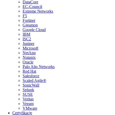
DataCore
EC-Council
Extreme Networks
F5
Fortinet
Gigamon
Google Cloud
IBM
ISC2
Juniper
Microsoft
NetApp
Nutanix
Oracle
Palo Alto Networks
Red Hat
Salesforce
Scaled Agile®
SonicWall
Splunk
SUSE
Veritas
Veeam
VMware
Certyfikacje