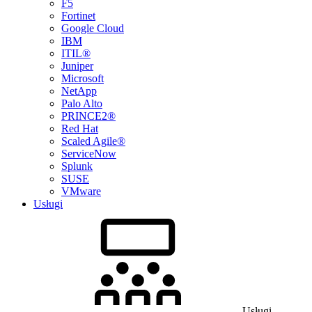
F5
Fortinet
Google Cloud
IBM
ITIL®
Juniper
Microsoft
NetApp
Palo Alto
PRINCE2®
Red Hat
Scaled Agile®
ServiceNow
Splunk
SUSE
VMware
Usługi
Usługi