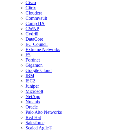
Cisco
Citrix
Cloudera
Commvault
CompTIA
CWNP
Cydrill
DataCore
EC-Council
Extreme Networks
F5
Fortinet
Gigamon
Google Cloud
IBM
ISC2
Juniper
Microsoft
NetApp
Nutanix
Oracle
Palo Alto Networks
Red Hat
Salesforce
Scaled Agile®