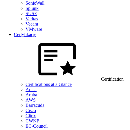
SonicWall
Splunk
SUSE
Veritas
Veeam
VMware
Certyfikacje
Certification
Certifications at a Glance
Arista
Aruba
AWS
Barracuda
Cisco
Citrix
CWNP
EC-Council