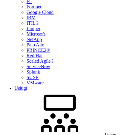
F5
Fortinet
Google Cloud
IBM
ITIL®
Juniper
Microsoft
NetApp
Palo Alto
PRINCE2®
Red Hat
Scaled Agile®
ServiceNow
Splunk
SUSE
VMware
Usługi
Usługi