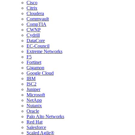
Cisco
Citrix
Cloudera
Commvault
CompTIA
CWNP
Cydrill
DataCore
EC-Council
Extreme Networks
F5
Fortinet
Gigamon
Google Cloud
IBM
ISC2
Juniper
Microsoft
NetApp
Nutanix
Oracle
Palo Alto Networks
Red Hat
Salesforce
Scaled Agile®