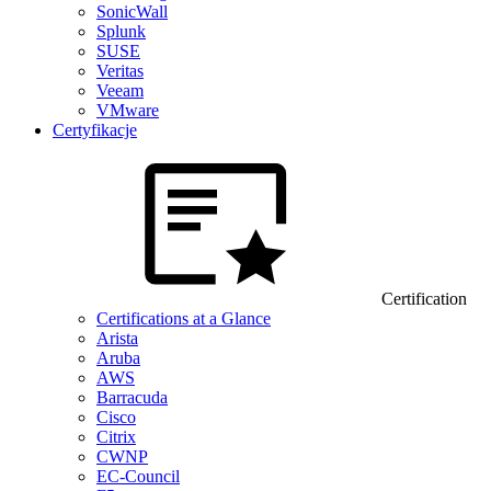
SonicWall
Splunk
SUSE
Veritas
Veeam
VMware
Certyfikacje
Certification
Certifications at a Glance
Arista
Aruba
AWS
Barracuda
Cisco
Citrix
CWNP
EC-Council