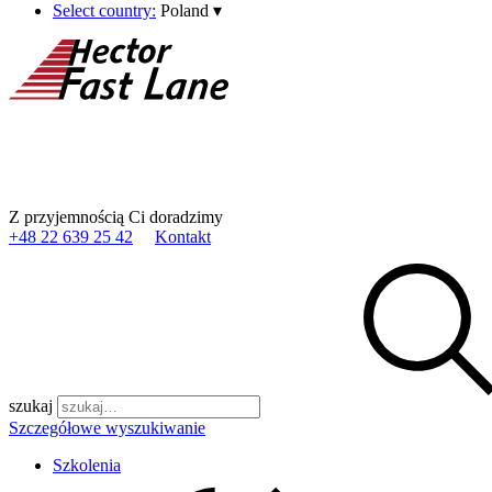
Select country:
Poland
▾
Z przyjemnością Ci doradzimy
+48 22 639 25 42
Kontakt
szukaj
Szczegółowe wyszukiwanie
Szkolenia