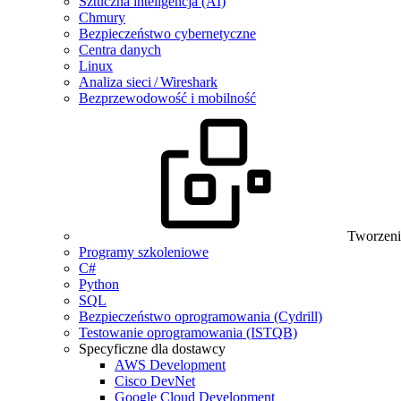
Sztuczna inteligencja (AI)
Chmury
Bezpieczeństwo cybernetyczne
Centra danych
Linux
Analiza sieci / Wireshark
Bezprzewodowość i mobilność
Tworzeni
Programy szkoleniowe
C#
Python
SQL
Bezpieczeństwo oprogramowania (Cydrill)
Testowanie oprogramowania (ISTQB)
Specyficzne dla dostawcy
AWS Development
Cisco DevNet
Google Cloud Development