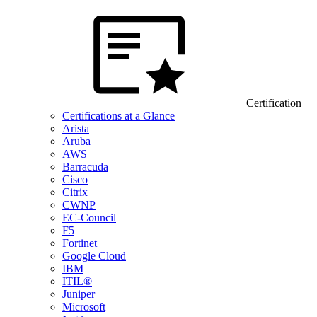
Certification
Certifications at a Glance
Arista
Aruba
AWS
Barracuda
Cisco
Citrix
CWNP
EC-Council
F5
Fortinet
Google Cloud
IBM
ITIL®
Juniper
Microsoft