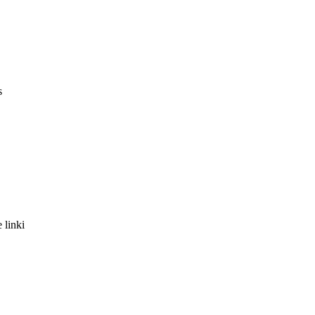
s
 linki