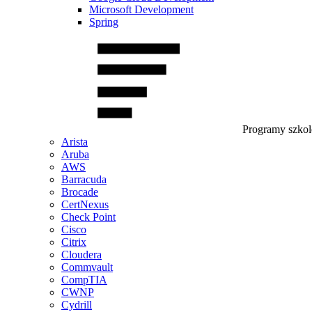
Microsoft Development
Spring
Programy szko
Arista
Aruba
AWS
Barracuda
Brocade
CertNexus
Check Point
Cisco
Citrix
Cloudera
Commvault
CompTIA
CWNP
Cydrill