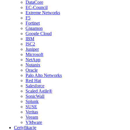
DataCore
EC-Council
Extreme Networks
F5
Fortinet
Gigamon
Google Cloud
IBM
ISC2
Juniper
Microsoft
NetApp
Nutanix
Oracle
Palo Alto Networks
Red Hat
Salesforce
Scaled Agile®
SonicWall
Splunk
SUSE
Veritas
Veeam
VMware
Certyfikacje