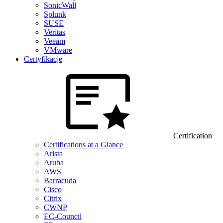
SonicWall
Splunk
SUSE
Veritas
Veeam
VMware
Certyfikacje
Certification
Certifications at a Glance
Arista
Aruba
AWS
Barracuda
Cisco
Citrix
CWNP
EC-Council