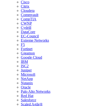
Cisco
Citrix
Cloudera
Commvault
CompTIA
CWNP
Cydrill
DataCore
EC-Council
Extreme Networks
F5
Fortinet
Gigamon
Google Cloud
IBM
ISC2
Juniper
Microsoft
NetApp
Nutanix
Oracle
Palo Alto Networks
Red Hat
Salesforce
Scaled Agile®