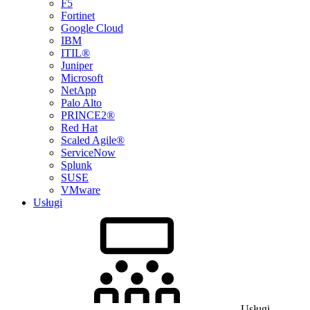
F5
Fortinet
Google Cloud
IBM
ITIL®
Juniper
Microsoft
NetApp
Palo Alto
PRINCE2®
Red Hat
Scaled Agile®
ServiceNow
Splunk
SUSE
VMware
Usługi
Usługi