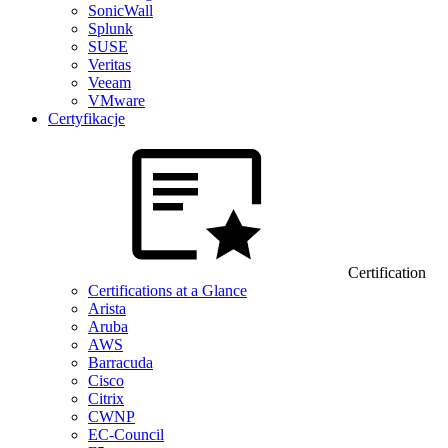
SonicWall
Splunk
SUSE
Veritas
Veeam
VMware
Certyfikacje
Certification
Certifications at a Glance
Arista
Aruba
AWS
Barracuda
Cisco
Citrix
CWNP
EC-Council