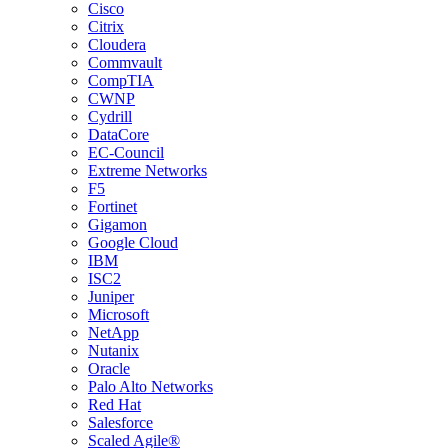
Cisco
Citrix
Cloudera
Commvault
CompTIA
CWNP
Cydrill
DataCore
EC-Council
Extreme Networks
F5
Fortinet
Gigamon
Google Cloud
IBM
ISC2
Juniper
Microsoft
NetApp
Nutanix
Oracle
Palo Alto Networks
Red Hat
Salesforce
Scaled Agile®