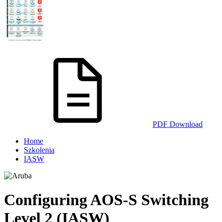
PDF Download
Home
Szkolenia
IASW
Configuring AOS-S Switching
Level 2 (IASW)