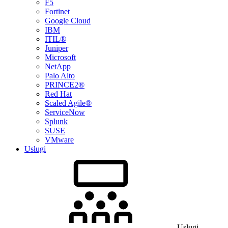
F5
Fortinet
Google Cloud
IBM
ITIL®
Juniper
Microsoft
NetApp
Palo Alto
PRINCE2®
Red Hat
Scaled Agile®
ServiceNow
Splunk
SUSE
VMware
Usługi
Usługi