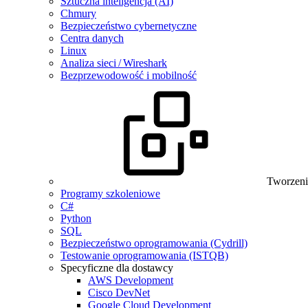
Sztuczna inteligencja (AI)
Chmury
Bezpieczeństwo cybernetyczne
Centra danych
Linux
Analiza sieci / Wireshark
Bezprzewodowość i mobilność
Tworzeni
Programy szkoleniowe
C#
Python
SQL
Bezpieczeństwo oprogramowania (Cydrill)
Testowanie oprogramowania (ISTQB)
Specyficzne dla dostawcy
AWS Development
Cisco DevNet
Google Cloud Development