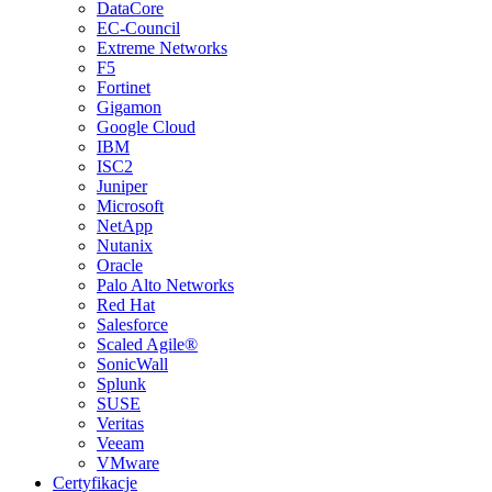
DataCore
EC-Council
Extreme Networks
F5
Fortinet
Gigamon
Google Cloud
IBM
ISC2
Juniper
Microsoft
NetApp
Nutanix
Oracle
Palo Alto Networks
Red Hat
Salesforce
Scaled Agile®
SonicWall
Splunk
SUSE
Veritas
Veeam
VMware
Certyfikacje