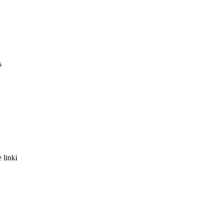
s
 linki