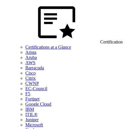
Certification
Certifications at a Glance
Arista
Aruba
AWS
Barracuda
Cisco
Citrix
CWNP
EC-Council
F5
Fortinet
Google Cloud
IBM
ITIL®
Juniper
Microsoft