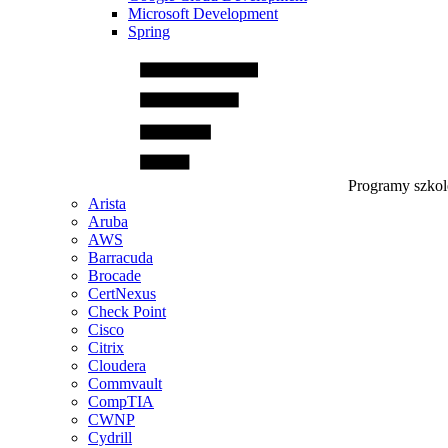
Microsoft Development
Spring
Programy szko
Arista
Aruba
AWS
Barracuda
Brocade
CertNexus
Check Point
Cisco
Citrix
Cloudera
Commvault
CompTIA
CWNP
Cydrill