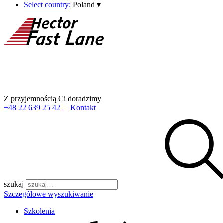
Select country:
Poland
▾
Z przyjemnością Ci doradzimy
+48 22 639 25 42
Kontakt
szukaj
Szczegółowe wyszukiwanie
Szkolenia