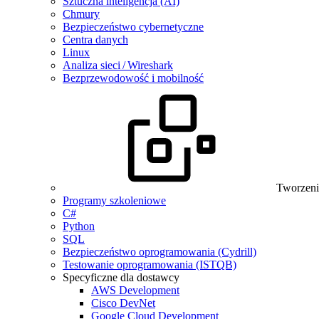
Sztuczna inteligencja (AI)
Chmury
Bezpieczeństwo cybernetyczne
Centra danych
Linux
Analiza sieci / Wireshark
Bezprzewodowość i mobilność
Tworzeni
Programy szkoleniowe
C#
Python
SQL
Bezpieczeństwo oprogramowania (Cydrill)
Testowanie oprogramowania (ISTQB)
Specyficzne dla dostawcy
AWS Development
Cisco DevNet
Google Cloud Development