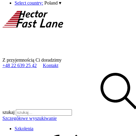
Select country:
Poland
▾
Z przyjemnością Ci doradzimy
+48 22 639 25 42
Kontakt
szukaj
Szczegółowe wyszukiwanie
Szkolenia