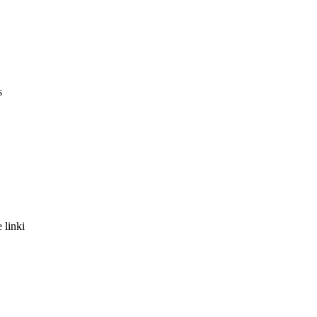
s
 linki