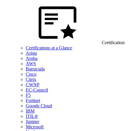
Certification
Certifications at a Glance
Arista
Aruba
AWS
Barracuda
Cisco
Citrix
CWNP
EC-Council
F5
Fortinet
Google Cloud
IBM
ITIL®
Juniper
Microsoft