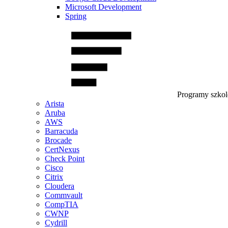
Microsoft Development
Spring
Programy szko
Arista
Aruba
AWS
Barracuda
Brocade
CertNexus
Check Point
Cisco
Citrix
Cloudera
Commvault
CompTIA
CWNP
Cydrill