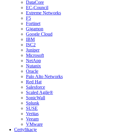
DataCore
EC-Council
Extreme Networks
F5
Fortinet
Gigamon
Google Cloud
IBM
ISC2
Juniper
Microsoft
NetApp
Nutanix
Oracle
Palo Alto Networks
Red Hat
Salesforce
Scaled Agile®
SonicWall
Splunk
SUSE
Veritas
Veeam
VMware
Certyfikacje