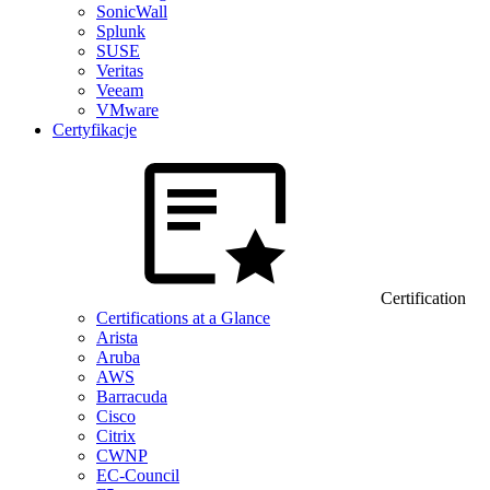
SonicWall
Splunk
SUSE
Veritas
Veeam
VMware
Certyfikacje
Certification
Certifications at a Glance
Arista
Aruba
AWS
Barracuda
Cisco
Citrix
CWNP
EC-Council