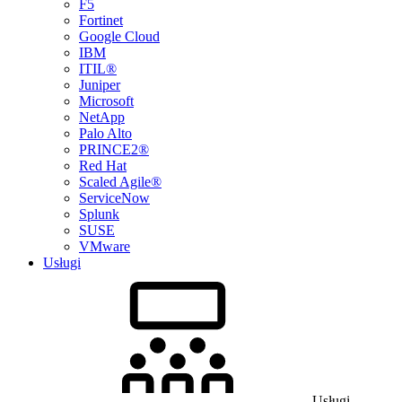
F5
Fortinet
Google Cloud
IBM
ITIL®
Juniper
Microsoft
NetApp
Palo Alto
PRINCE2®
Red Hat
Scaled Agile®
ServiceNow
Splunk
SUSE
VMware
Usługi
Usługi