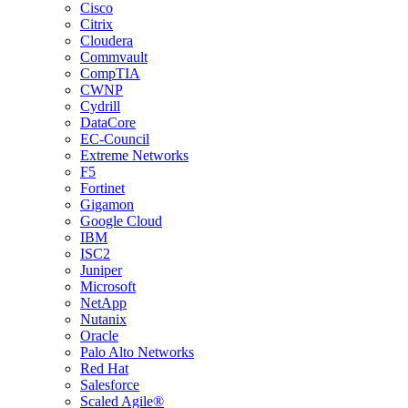
Cisco
Citrix
Cloudera
Commvault
CompTIA
CWNP
Cydrill
DataCore
EC-Council
Extreme Networks
F5
Fortinet
Gigamon
Google Cloud
IBM
ISC2
Juniper
Microsoft
NetApp
Nutanix
Oracle
Palo Alto Networks
Red Hat
Salesforce
Scaled Agile®