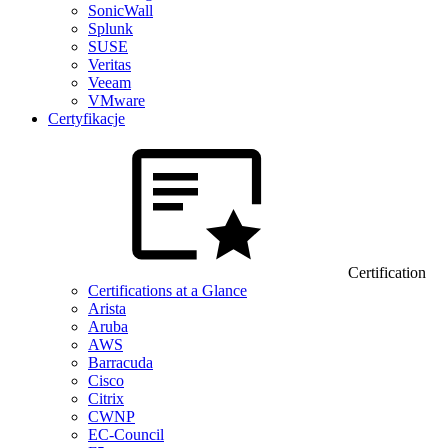
SonicWall
Splunk
SUSE
Veritas
Veeam
VMware
Certyfikacje
Certification
Certifications at a Glance
Arista
Aruba
AWS
Barracuda
Cisco
Citrix
CWNP
EC-Council