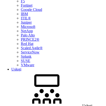
F5
Fortinet
Google Cloud
IBM
ITIL®
Juniper
Microsoft
NetApp
Palo Alto
PRINCE2®
Red Hat
Scaled Agile®
ServiceNow
Splunk
SUSE
VMware
Usługi
Usługi