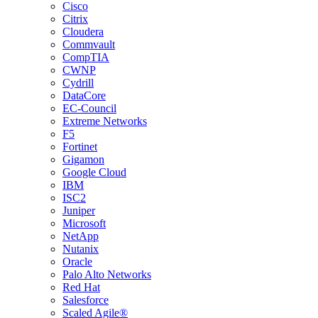
Cisco
Citrix
Cloudera
Commvault
CompTIA
CWNP
Cydrill
DataCore
EC-Council
Extreme Networks
F5
Fortinet
Gigamon
Google Cloud
IBM
ISC2
Juniper
Microsoft
NetApp
Nutanix
Oracle
Palo Alto Networks
Red Hat
Salesforce
Scaled Agile®