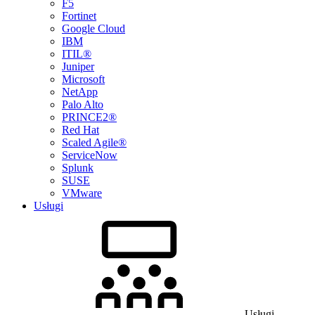
F5
Fortinet
Google Cloud
IBM
ITIL®
Juniper
Microsoft
NetApp
Palo Alto
PRINCE2®
Red Hat
Scaled Agile®
ServiceNow
Splunk
SUSE
VMware
Usługi
Usługi