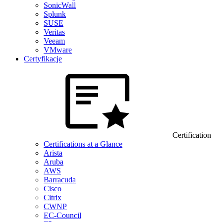
SonicWall
Splunk
SUSE
Veritas
Veeam
VMware
Certyfikacje
Certification
Certifications at a Glance
Arista
Aruba
AWS
Barracuda
Cisco
Citrix
CWNP
EC-Council