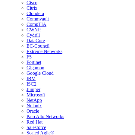
Cisco
Citrix
Cloudera
Commvault
CompTIA
CWNP
Cydrill
DataCore
EC-Council
Extreme Networks
F5
Fortinet
Gigamon
Google Cloud
IBM
ISC2
Juniper
Microsoft
NetApp
Nutanix
Oracle
Palo Alto Networks
Red Hat
Salesforce
Scaled Agile®