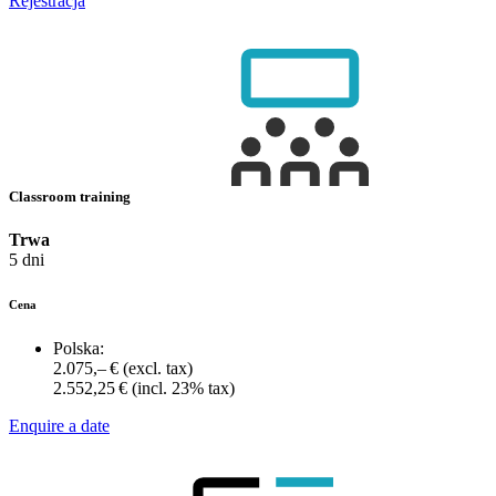
Rejestracja
Classroom training
Trwa
5 dni
Cena
Polska:
2.075,– €
(excl. tax)
2.552,25 €
(incl. 23% tax)
Enquire a date