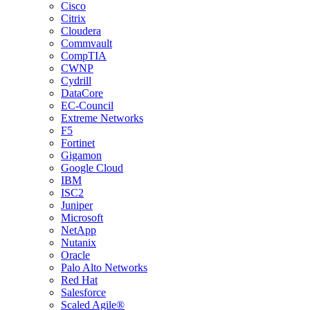
Cisco
Citrix
Cloudera
Commvault
CompTIA
CWNP
Cydrill
DataCore
EC-Council
Extreme Networks
F5
Fortinet
Gigamon
Google Cloud
IBM
ISC2
Juniper
Microsoft
NetApp
Nutanix
Oracle
Palo Alto Networks
Red Hat
Salesforce
Scaled Agile®