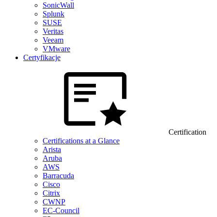
SonicWall
Splunk
SUSE
Veritas
Veeam
VMware
Certyfikacje
Certification
Certifications at a Glance
Arista
Aruba
AWS
Barracuda
Cisco
Citrix
CWNP
EC-Council