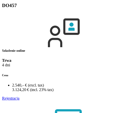
DO457
Szkolenie online
Trwa
4 dni
Cena
2.540,– €
(excl. tax)
3.124,20 €
(incl. 23% tax)
Rejestracja