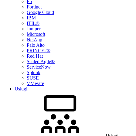
F5
Fortinet
Google Cloud
IBM
ITIL®
Juniper
Microsoft
NetApp
Palo Alto
PRINCE2®
Red Hat
Scaled Agile®
ServiceNow
Splunk
SUSE
VMware
Usługi
Usługi