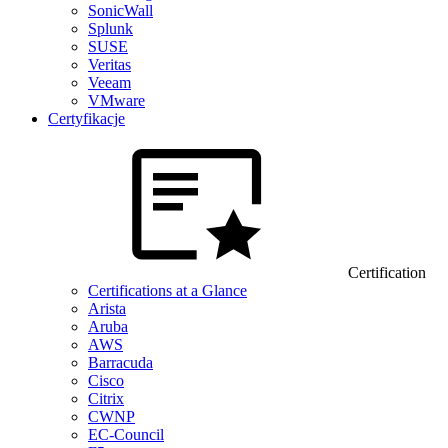
SonicWall
Splunk
SUSE
Veritas
Veeam
VMware
Certyfikacje
Certification
Certifications at a Glance
Arista
Aruba
AWS
Barracuda
Cisco
Citrix
CWNP
EC-Council