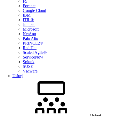
F5
Fortinet
Google Cloud
IBM
ITIL®
Juniper
Microsoft
NetApp
Palo Alto
PRINCE2®
Red Hat
Scaled Agile®
ServiceNow
Splunk
SUSE
VMware
Usługi
Usługi