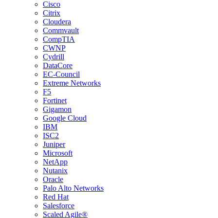
Cisco
Citrix
Cloudera
Commvault
CompTIA
CWNP
Cydrill
DataCore
EC-Council
Extreme Networks
F5
Fortinet
Gigamon
Google Cloud
IBM
ISC2
Juniper
Microsoft
NetApp
Nutanix
Oracle
Palo Alto Networks
Red Hat
Salesforce
Scaled Agile®