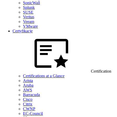
SonicWall
Splunk
SUSE
Veritas
Veeam
VMware
Certyfikacje
Certification
Certifications at a Glance
Arista
Aruba
AWS
Barracuda
Cisco
Citrix
CWNP
EC-Council