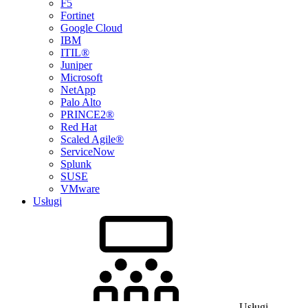
F5
Fortinet
Google Cloud
IBM
ITIL®
Juniper
Microsoft
NetApp
Palo Alto
PRINCE2®
Red Hat
Scaled Agile®
ServiceNow
Splunk
SUSE
VMware
Usługi
Usługi