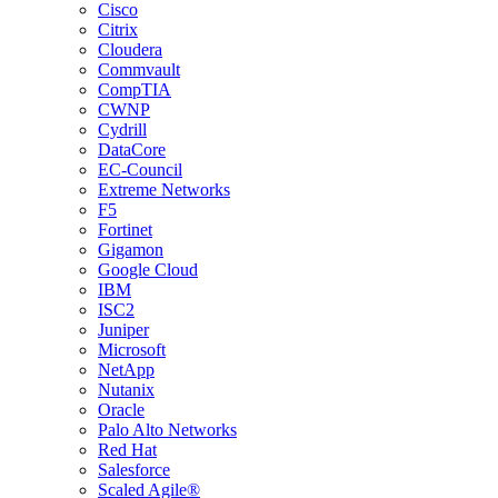
Cisco
Citrix
Cloudera
Commvault
CompTIA
CWNP
Cydrill
DataCore
EC-Council
Extreme Networks
F5
Fortinet
Gigamon
Google Cloud
IBM
ISC2
Juniper
Microsoft
NetApp
Nutanix
Oracle
Palo Alto Networks
Red Hat
Salesforce
Scaled Agile®