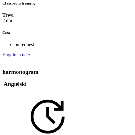
Classroom training
Trwa
2 dni
Cena
on request
Enquire a date
harmonogram
Angielski