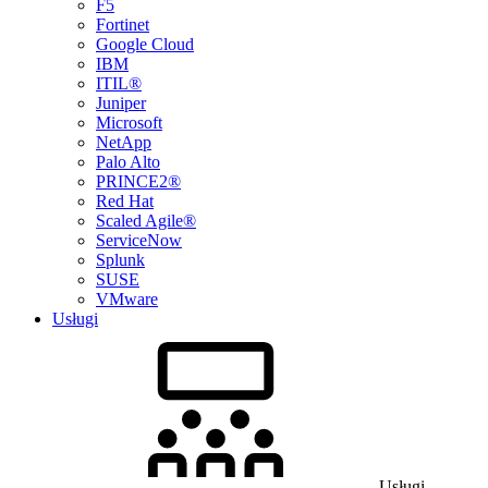
F5
Fortinet
Google Cloud
IBM
ITIL®
Juniper
Microsoft
NetApp
Palo Alto
PRINCE2®
Red Hat
Scaled Agile®
ServiceNow
Splunk
SUSE
VMware
Usługi
Usługi