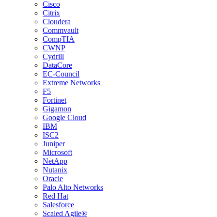
Cisco
Citrix
Cloudera
Commvault
CompTIA
CWNP
Cydrill
DataCore
EC-Council
Extreme Networks
F5
Fortinet
Gigamon
Google Cloud
IBM
ISC2
Juniper
Microsoft
NetApp
Nutanix
Oracle
Palo Alto Networks
Red Hat
Salesforce
Scaled Agile®