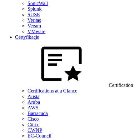
SonicWall
Splunk
SUSE
Veritas
Veeam
VMware
Certyfikacje
Certification
Certifications at a Glance
Arista
Aruba
AWS
Barracuda
Cisco
Citrix
CWNP
EC-Council