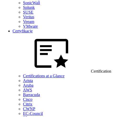
SonicWall
Splunk
SUSE
Veritas
Veeam
VMware
Certyfikacje
Certification
Certifications at a Glance
Arista
Aruba
AWS
Barracuda
Cisco
Citrix
CWNP
EC-Council