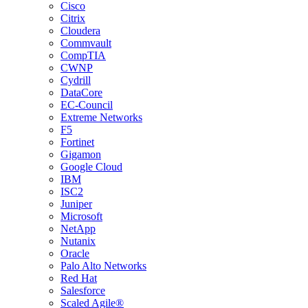
Cisco
Citrix
Cloudera
Commvault
CompTIA
CWNP
Cydrill
DataCore
EC-Council
Extreme Networks
F5
Fortinet
Gigamon
Google Cloud
IBM
ISC2
Juniper
Microsoft
NetApp
Nutanix
Oracle
Palo Alto Networks
Red Hat
Salesforce
Scaled Agile®