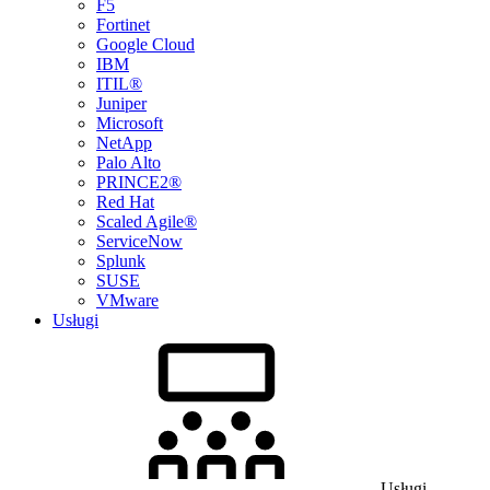
F5
Fortinet
Google Cloud
IBM
ITIL®
Juniper
Microsoft
NetApp
Palo Alto
PRINCE2®
Red Hat
Scaled Agile®
ServiceNow
Splunk
SUSE
VMware
Usługi
Usługi