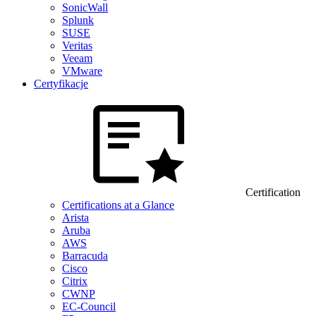
SonicWall
Splunk
SUSE
Veritas
Veeam
VMware
Certyfikacje
Certification
Certifications at a Glance
Arista
Aruba
AWS
Barracuda
Cisco
Citrix
CWNP
EC-Council