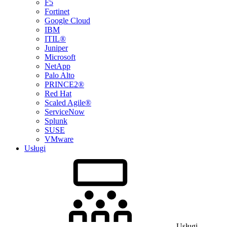
F5
Fortinet
Google Cloud
IBM
ITIL®
Juniper
Microsoft
NetApp
Palo Alto
PRINCE2®
Red Hat
Scaled Agile®
ServiceNow
Splunk
SUSE
VMware
Usługi
Usługi