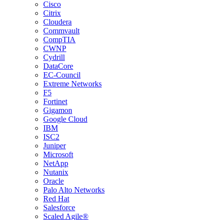
Cisco
Citrix
Cloudera
Commvault
CompTIA
CWNP
Cydrill
DataCore
EC-Council
Extreme Networks
F5
Fortinet
Gigamon
Google Cloud
IBM
ISC2
Juniper
Microsoft
NetApp
Nutanix
Oracle
Palo Alto Networks
Red Hat
Salesforce
Scaled Agile®