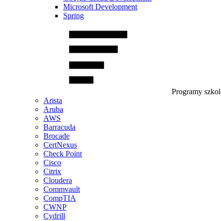
Microsoft Development
Spring
Programy szko
Arista
Aruba
AWS
Barracuda
Brocade
CertNexus
Check Point
Cisco
Citrix
Cloudera
Commvault
CompTIA
CWNP
Cydrill