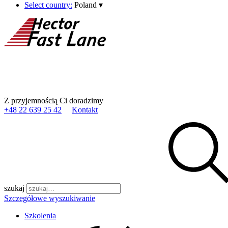
Select country:
Poland
▾
Z przyjemnością Ci doradzimy
+48 22 639 25 42
Kontakt
szukaj
Szczegółowe wyszukiwanie
Szkolenia