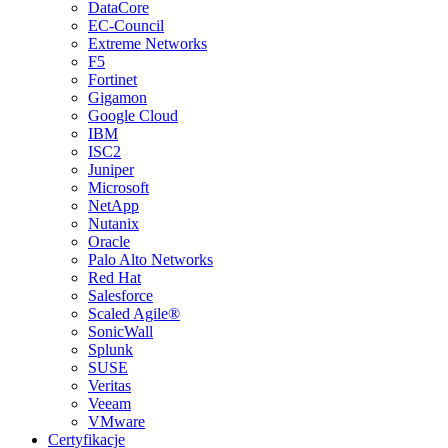
DataCore
EC-Council
Extreme Networks
F5
Fortinet
Gigamon
Google Cloud
IBM
ISC2
Juniper
Microsoft
NetApp
Nutanix
Oracle
Palo Alto Networks
Red Hat
Salesforce
Scaled Agile®
SonicWall
Splunk
SUSE
Veritas
Veeam
VMware
Certyfikacje