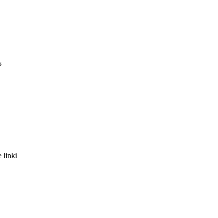
s
 linki