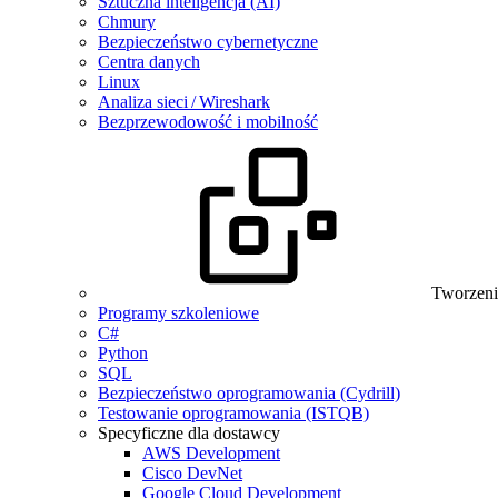
Sztuczna inteligencja (AI)
Chmury
Bezpieczeństwo cybernetyczne
Centra danych
Linux
Analiza sieci / Wireshark
Bezprzewodowość i mobilność
Tworzeni
Programy szkoleniowe
C#
Python
SQL
Bezpieczeństwo oprogramowania (Cydrill)
Testowanie oprogramowania (ISTQB)
Specyficzne dla dostawcy
AWS Development
Cisco DevNet
Google Cloud Development