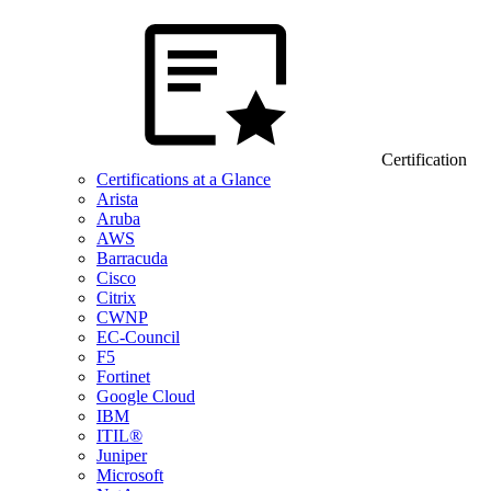
Certification
Certifications at a Glance
Arista
Aruba
AWS
Barracuda
Cisco
Citrix
CWNP
EC-Council
F5
Fortinet
Google Cloud
IBM
ITIL®
Juniper
Microsoft