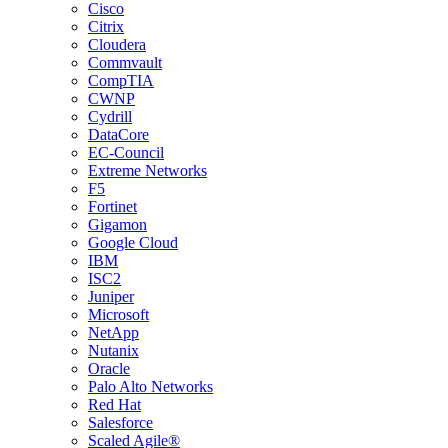
Cisco
Citrix
Cloudera
Commvault
CompTIA
CWNP
Cydrill
DataCore
EC-Council
Extreme Networks
F5
Fortinet
Gigamon
Google Cloud
IBM
ISC2
Juniper
Microsoft
NetApp
Nutanix
Oracle
Palo Alto Networks
Red Hat
Salesforce
Scaled Agile®