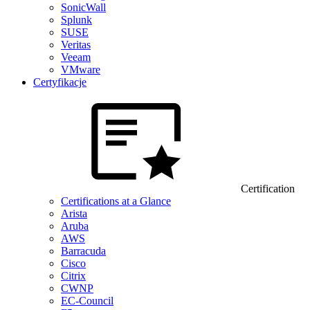
SonicWall
Splunk
SUSE
Veritas
Veeam
VMware
Certyfikacje
Certification
Certifications at a Glance
Arista
Aruba
AWS
Barracuda
Cisco
Citrix
CWNP
EC-Council