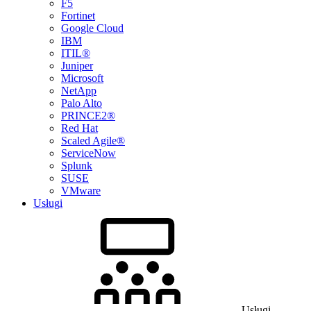
F5
Fortinet
Google Cloud
IBM
ITIL®
Juniper
Microsoft
NetApp
Palo Alto
PRINCE2®
Red Hat
Scaled Agile®
ServiceNow
Splunk
SUSE
VMware
Usługi
Usługi