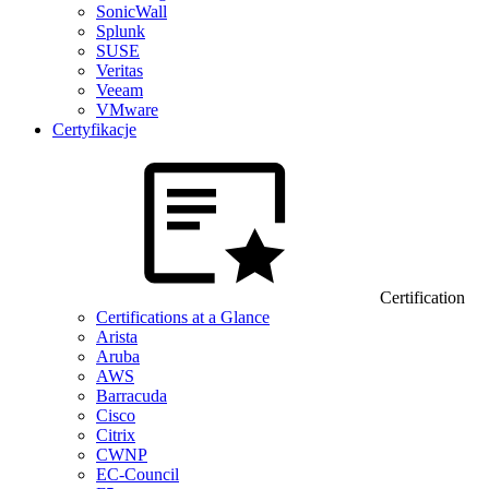
SonicWall
Splunk
SUSE
Veritas
Veeam
VMware
Certyfikacje
Certification
Certifications at a Glance
Arista
Aruba
AWS
Barracuda
Cisco
Citrix
CWNP
EC-Council