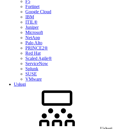
F5
Fortinet
Google Cloud
IBM
ITIL®
Juniper
Microsoft
NetApp
Palo Alto
PRINCE2®
Red Hat
Scaled Agile®
ServiceNow
Splunk
SUSE
VMware
Usługi
Usługi