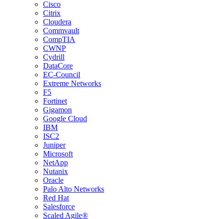
Cisco
Citrix
Cloudera
Commvault
CompTIA
CWNP
Cydrill
DataCore
EC-Council
Extreme Networks
F5
Fortinet
Gigamon
Google Cloud
IBM
ISC2
Juniper
Microsoft
NetApp
Nutanix
Oracle
Palo Alto Networks
Red Hat
Salesforce
Scaled Agile®